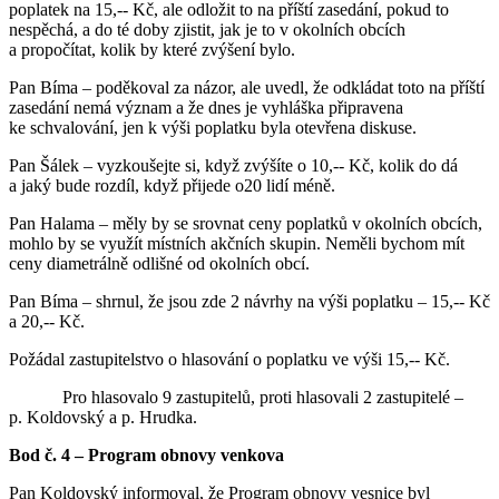
poplatek na 15,-- Kč, ale odložit to na příští zasedání, pokud to
nespěchá, a do té doby zjistit, jak je to v okolních obcích
a propočítat, kolik by které zvýšení bylo.
Pan Bíma – poděkoval za názor, ale uvedl, že odkládat toto na příští
zasedání nemá význam a že dnes je vyhláška připravena
ke schvalování, jen k výši poplatku byla otevřena diskuse.
Pan Šálek – vyzkoušejte si, když zvýšíte o 10,-- Kč, kolik do dá
a jaký bude rozdíl, když přijede o20 lidí méně.
Pan Halama – měly by se srovnat ceny poplatků v okolních obcích,
mohlo by se využít místních akčních skupin. Neměli bychom mít
ceny diametrálně odlišné od okolních obcí.
Pan Bíma – shrnul, že jsou zde 2 návrhy na výši poplatku – 15,-- Kč
a 20,-- Kč.
Požádal zastupitelstvo o hlasování o poplatku ve výši 15,-- Kč.
Pro hlasovalo 9 zastupitelů, proti hlasovali 2 zastupitelé –
p. Koldovský a p. Hrudka.
Bod č. 4 – Program obnovy venkova
Pan Koldovský informoval, že Program obnovy vesnice byl