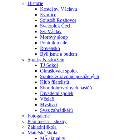
Historie
Kostel sv. Václava
Zvonice
Sousoší Rozhovor
Svatopluk Čech
Sv. Václav
Morový sloup
Poutník u cíle
Rovensko
Byli jsme a budem
Spolky & sdružení
TJ Sokol
Okrašlovací spolek
Spolek zdravotně postižených
Klub filatelistů
Sbor dobrovolných hasičů
Divadelní spolek
Včelaři
Myslivci
Svaz zahrádkářů
Fotogalerie
Plán města – služby
Základní škola
Mateřská škola
MŠ aktuality