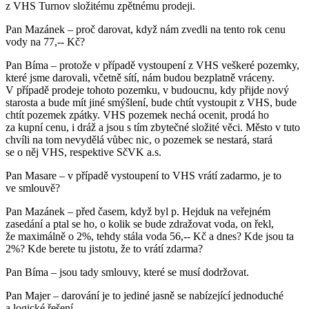
z VHS Turnov složitému zpětnému prodeji.
Pan Mazánek – proč darovat, když nám zvedli na tento rok cenu
vody na 77,-- Kč?
Pan Bíma – protože v případě vystoupení z VHS veškeré pozemky,
které jsme darovali, včetně sítí, nám budou bezplatně vráceny.
V případě prodeje tohoto pozemku, v budoucnu, kdy přijde nový
starosta a bude mít jiné smýšlení, bude chtít vystoupit z VHS, bude
chtít pozemek zpátky. VHS pozemek nechá ocenit, prodá ho
za kupní cenu, i dráž a jsou s tím zbytečné složité věci. Město v tuto
chvíli na tom nevydělá vůbec nic, o pozemek se nestará, stará
se o něj VHS, respektive SčVK a.s.
Pan Masare – v případě vystoupení to VHS vrátí zadarmo, je to
ve smlouvě?
Pan Mazánek – před časem, když byl p. Hejduk na veřejném
zasedání a ptal se ho, o kolik se bude zdražovat voda, on řekl,
že maximálně o 2%, tehdy stála voda 56,-- Kč a dnes? Kde jsou ta
2%? Kde berete tu jistotu, že to vrátí zdarma?
Pan Bíma – jsou tady smlouvy, které se musí dodržovat.
Pan Majer – darování je to jediné jasně se nabízející jednoduché
a logické řešení.