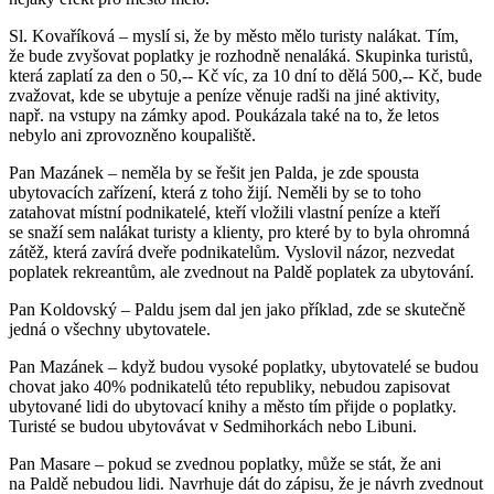
Sl. Kovaříková – myslí si, že by město mělo turisty nalákat. Tím,
že bude zvyšovat poplatky je rozhodně nenaláká. Skupinka turistů,
která zaplatí za den o 50,-- Kč víc, za 10 dní to dělá 500,-- Kč, bude
zvažovat, kde se ubytuje a peníze věnuje radši na jiné aktivity,
např. na vstupy na zámky apod. Poukázala také na to, že letos
nebylo ani zprovozněno koupaliště.
Pan Mazánek – neměla by se řešit jen Palda, je zde spousta
ubytovacích zařízení, která z toho žijí. Neměli by se to toho
zatahovat místní podnikatelé, kteří vložili vlastní peníze a kteří
se snaží sem nalákat turisty a klienty, pro které by to byla ohromná
zátěž, která zavírá dveře podnikatelům. Vyslovil názor, nezvedat
poplatek rekreantům, ale zvednout na Paldě poplatek za ubytování.
Pan Koldovský – Paldu jsem dal jen jako příklad, zde se skutečně
jedná o všechny ubytovatele.
Pan Mazánek – když budou vysoké poplatky, ubytovatelé se budou
chovat jako 40% podnikatelů této republiky, nebudou zapisovat
ubytované lidi do ubytovací knihy a město tím přijde o poplatky.
Turisté se budou ubytovávat v Sedmihorkách nebo Libuni.
Pan Masare – pokud se zvednou poplatky, může se stát, že ani
na Paldě nebudou lidi. Navrhuje dát do zápisu, že je návrh zvednout