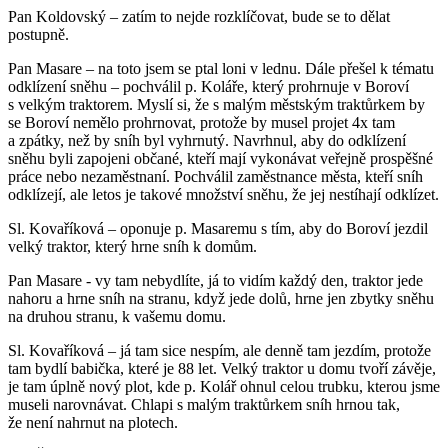
Pan Koldovský – zatím to nejde rozklíčovat, bude se to dělat
postupně.
Pan Masare – na toto jsem se ptal loni v lednu. Dále přešel k tématu
odklízení sněhu – pochválil p. Koláře, který prohrnuje v Boroví
s velkým traktorem. Myslí si, že s malým městským traktůrkem by
se Boroví nemělo prohrnovat, protože by musel projet 4x tam
a zpátky, než by sníh byl vyhrnutý. Navrhnul, aby do odklízení
sněhu byli zapojeni občané, kteří mají vykonávat veřejně prospěšné
práce nebo nezaměstnaní. Pochválil zaměstnance města, kteří sníh
odklízejí, ale letos je takové množství sněhu, že jej nestíhají odklízet.
Sl. Kovaříková – oponuje p. Masaremu s tím, aby do Boroví jezdil
velký traktor, který hrne sníh k domům.
Pan Masare - vy tam nebydlíte, já to vidím každý den, traktor jede
nahoru a hrne sníh na stranu, když jede dolů, hrne jen zbytky sněhu
na druhou stranu, k vašemu domu.
Sl. Kovaříková – já tam sice nespím, ale denně tam jezdím, protože
tam bydlí babička, které je 88 let. Velký traktor u domu tvoří závěje,
je tam úplně nový plot, kde p. Kolář ohnul celou trubku, kterou jsme
museli narovnávat. Chlapi s malým traktůrkem sníh hrnou tak,
že není nahrnut na plotech.