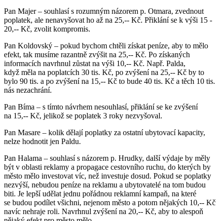
Pan Majer – souhlasí s rozumným názorem p. Otmara, zvednout
poplatek, ale nenavyšovat ho až na 25,-- Kč. Přiklání se k výši 15 -
20,-- Kč, zvolit kompromis.
Pan Koldovský – pokud bychom chtěli získat peníze, aby to mělo
efekt, tak musíme razantně zvýšit na 25,-- Kč. Po získaných
informacích navrhnul zůstat na výši 10,-- Kč. Např. Palda,
když měla na poplatcích 30 tis. Kč, po zvýšení na 25,-- Kč by to
bylo 90 tis. a po zvýšení na 15,-- Kč to bude 40 tis. Kč a těch 10 tis.
nás nezachrání.
Pan Bíma – s tímto návrhem nesouhlasí, přiklání se ke zvýšení
na 15,-- Kč, jelikož se poplatek 3 roky nezvyšoval.
Pan Masare – kolik dělají poplatky za ostatní ubytovací kapacity,
nelze hodnotit jen Paldu.
Pan Halama – souhlasí s názorem p. Hrudky, další výdaje by měly
být v oblasti reklamy a propagace cestovního ruchu, do kterých by
město mělo investovat víc, než investuje dosud. Pokud se poplatky
nezvýší, nebudou peníze na reklamu a ubytovatelé na tom budou
biti. Je lepší udělat jednu pořádnou reklamní kampaň, na které
se budou podílet všichni, nejenom město a potom nějakých 10,-- Kč
navíc nehraje roli. Navrhnul zvýšení na 20,-- Kč, aby to alespoň
nějaký efekt pro město mělo.