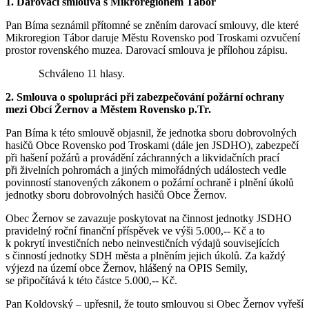
1. Darovací smlouva s Mikroregionem Tábor
Pan Bíma seznámil přítomné se zněním darovací smlouvy, dle které
Mikroregion Tábor daruje Městu Rovensko pod Troskami ozvučení
prostor rovenského muzea. Darovací smlouva je přílohou zápisu.
Schváleno 11 hlasy.
2. Smlouva o spolupráci při zabezpečování požární ochrany
mezi Obcí Žernov a Městem Rovensko p.Tr.
Pan Bíma k této smlouvě objasnil, že jednotka sboru dobrovolných
hasičů Obce Rovensko pod Troskami (dále jen JSDHO), zabezpečí
při hašení požárů a provádění záchranných a likvidačních prací
při živelních pohromách a jiných mimořádných událostech vedle
povinností stanovených zákonem o požární ochraně i plnění úkolů
jednotky sboru dobrovolných hasičů Obce Žernov.
Obec Žernov se zavazuje poskytovat na činnost jednotky JSDHO
pravidelný roční finanční příspěvek ve výši 5.000,-- Kč a to
k pokrytí investičních nebo neinvestičních výdajů souvisejících
s činností jednotky SDH města a plněním jejich úkolů. Za každý
výjezd na území obce Žernov, hlášený na OPIS Semily,
se připočítává k této částce 5.000,-- Kč.
Pan Koldovský – upřesnil, že touto smlouvou si Obec Žernov vyřeší