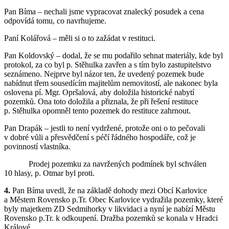
Pan Bíma – nechali jsme vypracovat znalecký posudek a cena
odpovídá tomu, co navrhujeme.
Paní Kolářová – měli si o to zažádat v restituci.
Pan Koldovský – dodal, že se mu podařilo sehnat materiály, kde byl
protokol, za co byl p. Stěhulka zavřen a s tím bylo zastupitelstvo
seznámeno. Nejprve byl názor ten, že uvedený pozemek bude
nabídnut třem sousedícím majitelům nemovitostí, ale nakonec byla
oslovena pí. Mgr. Opršalová, aby doložila historické nabytí
pozemků. Ona toto doložila a přiznala, že při řešení restituce
p. Stěhulka opomněl tento pozemek do restituce zahrnout.
Pan Drapák – jestli to není vydržené, protože oni o to pečovali
v dobré vůli a přesvědčení s péčí řádného hospodáře, což je
povinností vlastníka.
Prodej pozemku za navržených podmínek byl schválen
10 hlasy, p. Otmar byl proti.
4.
Pan Bíma uvedl, že na základě dohody mezi Obcí Karlovice
a Městem Rovensko p.Tr. Obec Karlovice vydražila pozemky, které
byly majetkem ZD Sedmihorky v likvidaci a nyní je nabízí Městu
Rovensko p.Tr. k odkoupení. Dražba pozemků se konala v Hradci
Králové