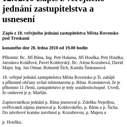
jednání zastupitelstva a
usnesení
Zápis z 18. veřejného jednání zastupitelstva Města Rovensko
pod Troskami
konaného dne 28. ledna 2010 od 19.00 hodin
Přítomni: Bc. Jiří Bíma, Ing. Petr Halama, Jiří Houška, Petr Hrudka,
Jaroslava Kolářová, Pavel Koldovský, Bc. Alena Kozubová, David
Majer, Ing. Jan Otmar, Bohumil Šich, Kamila Šmirausová
18. veřejné jednání zastupitelstva Města Rovensko p.Tr. zahájil
a přítomné občany uvítal místostarosta p. Bíma. Konstatoval, že je
přítomno 11 členů, zastupitelstvo je tedy usnášeníschopné. Uvedl,
že omluven je p. Maršán.
Zapisovatelkou jednání p. Bíma jmenoval p. Zdeňku Nejedlou,
ověřovateli zápisu jmenoval p. Koldovského, p. Bímu a p. Šicha.
Do návrhové komise navrhnul p. Kozubovou, p. Majera a
p. Houšku.