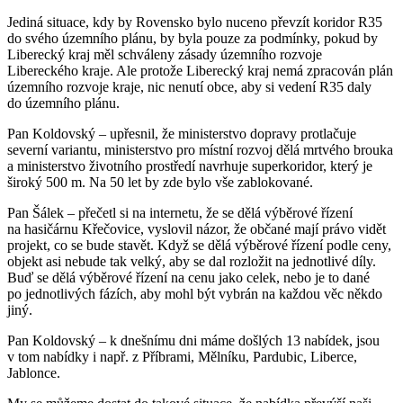
Jediná situace, kdy by Rovensko bylo nuceno převzít koridor R35
do svého územního plánu, by byla pouze za podmínky, pokud by
Liberecký kraj měl schváleny zásady územního rozvoje
Libereckého kraje. Ale protože Liberecký kraj nemá zpracován plán
územního rozvoje kraje, nic nenutí obce, aby si vedení R35 daly
do územního plánu.
Pan Koldovský – upřesnil, že ministerstvo dopravy protlačuje
severní variantu, ministerstvo pro místní rozvoj dělá mrtvého brouka
a ministerstvo životního prostředí navrhuje superkoridor, který je
široký 500 m. Na 50 let by zde bylo vše zablokované.
Pan Šálek – přečetl si na internetu, že se dělá výběrové řízení
na hasičárnu Křečovice, vyslovil názor, že občané mají právo vidět
projekt, co se bude stavět. Když se dělá výběrové řízení podle ceny,
objekt asi nebude tak velký, aby se dal rozložit na jednotlivé díly.
Buď se dělá výběrové řízení na cenu jako celek, nebo je to dané
po jednotlivých fázích, aby mohl být vybrán na každou věc někdo
jiný.
Pan Koldovský – k dnešnímu dni máme došlých 13 nabídek, jsou
v tom nabídky i např. z Příbrami, Mělníku, Pardubic, Liberce,
Jablonce.