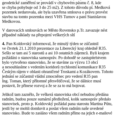
geodetické zaměření se provádí v chybovém pásmu č. 8, kde
se chyba pohybuje od 3 do 25 m2). Z tohoto důvodu pí. Medková
pozemek nedarovala, ale byla uzavřena smlouva o právu provést
stavbu na tomto pozemku mezi VHS Turnov a paní Stanislavou
Medkovou.
V darovacích smlouvách se Město Rovensko p.Tr. zavazuje nést
případné náklady na přepojení veškerých sítí
4.
Pan Koldovský informoval, že minulý týden se zúčastnil
ve čtvrtek 21.1.2010 prezentace za Liberecký kraj ohledně R35.
Sešlo se tam asi 5 starostů a asi 10 ostatních zájemců. Byli krajem
požádáni o stanoviska samospráv. Po dohodě se zastupitelstvem
bylo vytvořeno stanovisko, že se stavíme za výzvu 13 obcí
a nesouhlasíme s vedením koridorů rychlostní komunikace R35
Českým rájem v oblasti ohraničené Troskami a Kozákovem. Tohoto
jednání se zúčastnil vládní zmocněnec pro vedení R35 pan
Ing. Toman, který přítomné přesvědčoval, že se dálnice musí
postavit, že přinese rozvoj a že se za to má bojovat.
Jelikož tam zaznělo, že veškerá stanoviska obcí nebudou předána
radním, budou pouze sumární předložení, kolik samospráv předalo
stanovisek, proto p. Koldovský požádal pana starostu Martina Půtu,
jestli by se mohli domluvit a poslat všem radním naše uvedené
stanovisko. Bude to zasláno všem radním přímo na jejich e-mailové