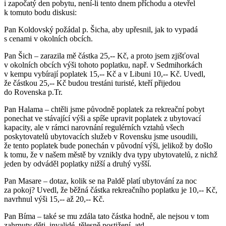
i započatý den pobytu, není-li tento dnem příchodu a otevřel
k tomuto bodu diskusi:
Pan Koldovský požádal p. Šicha, aby upřesnil, jak to vypadá
s cenami v okolních obcích.
Pan Šich – zarazila mě částka 25,-- Kč, a proto jsem zjišťoval
v okolních obcích výši tohoto poplatku, např. v Sedmihorkách
v kempu vybírají poplatek 15,-- Kč a v Libuni 10,-- Kč. Uvedl,
že částkou 25,-- Kč budou trestáni turisté, kteří přijedou
do Rovenska p.Tr.
Pan Halama – chtěli jsme původně poplatek za rekreační pobyt
ponechat ve stávající výši a spíše upravit poplatek z ubytovací
kapacity, ale v rámci narovnání regulérních vztahů všech
poskytovatelů ubytovacích služeb v Rovensku jsme usoudili,
že tento poplatek bude ponechán v původní výši, jelikož by došlo
k tomu, že v našem městě by vznikly dva typy ubytovatelů, z nichž
jeden by odváděl poplatky nižší a druhý vyšší.
Pan Masare – dotaz, kolik se na Paldě platí ubytování za noc
za pokoj? Uvedl, že běžná částka rekreačního poplatku je 10,-- Kč,
navrhnul výši 15,-- až 20,-- Kč.
Pan Bíma – také se mu zdála tato částka hodně, ale nejsou v tom
zahrnuty děti, invalidé, tělesně postižení, atd.