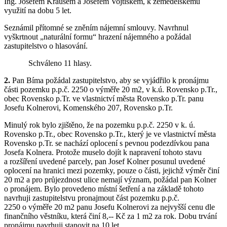
Ing. Josefem Krausem a Josefem Vojtíškem, k zemědělskému
využití na dobu 5 let.
Seznámil přítomné se zněním nájemní smlouvy. Navrhnul
vyškrtnout „naturální formu“ hrazení nájemného a požádal
zastupitelstvo o hlasování.
Schváleno 11 hlasy.
2.
Pan Bíma požádal zastupitelstvo, aby se vyjádřilo k pronájmu
části pozemku p.p.č. 2250 o výměře 20 m2, v k.ú. Rovensko p.Tr.,
obec Rovensko p.Tr. ve vlastnictví města Rovensko p.Tr. panu
Josefu Kolnerovi, Komenského 207, Rovensko p.Tr.
Minulý rok bylo zjištěno, že na pozemku p.p.č. 2250 v k. ú.
Rovensko p.Tr., obec Rovensko p.Tr., který je ve vlastnictví města
Rovensko p.Tr. se nachází oplocení s pevnou podezdívkou pana
Josefa Kolnera. Protože muselo dojít k napravení tohoto stavu
a rozšíření uvedené parcely, pan Josef Kolner posunul uvedené
oplocení na hranici mezi pozemky, pouze o části, jejichž výměr činí
20 m2 a pro průjezdnost ulice nemají význam, požádal pan Kolner
o pronájem. Bylo provedeno místní šetření a na základě tohoto
navrhuji zastupitelstvu pronajmout část pozemku p.p.č.
2250 o výměře 20 m2 panu Josefu Kolnerovi za nejvyšší cenu dle
finančního věstníku, která činí 8,-- Kč za 1 m2 za rok. Dobu trvání
pronájmu navrhuji stanovit na 10 let.