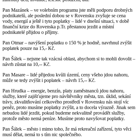
Pan Mazánek – ve volebním programu jste měli podporu drobných
podnikatelů, ale poslední dobou se v Rovensku zvyšuje se cena
vody, energií a ještě i tyto poplatky – lidé v dnešní situaci, v době
finanční krize do Rovenska p.Tr. přestanou jezdit a místní
podnikatelé přijdou o příjmy.
Pan Otmar – navýšení poplatku o 150 % je hodně, navrhnul zvýšit
poplatek pouze na 15,- Kč.
Pan Šálek – nejsme tak vzácná oblast, abychom si to mohli dovolit –
návrh zůstat na 10,-- Kč.
Pan Masare – lidé přijedou kvůli území, ceny všeho jdou nahoru,
může se tedy zvýšit i poplatek – návrh 15,-- Kč.
Pan Hrudka – energie, benzín, platy zaměstnanců jdou nahoru,
služby, které zajišťujeme pro návštěvníky města, tzn. úklid, sekání
trávy, zkvalitňování celkového prostředí v Rovensku nás stojí víc
peněz, proto musíme poplatky zvýšit, a to docela výrazně. Jinak sem
nebudou lidé jezdit, pokud budeme nekvalitně provádět služby,
protože město nemá peníze. Musíme proto navyšovat poplatky.
Pan Šálek – město i mimo toho, že má rekreační zařízení, tyto věci
musí dělat, nemá to s tím nic společného.