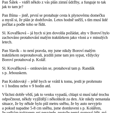
Pan Šálek – viděl někdo z vás plán zimní údržby, a funguje to tak
jak to tam je?
Pan Bíma – jistě, první se protahuje cesta k plynovému domečku
a myslí si, že plán je dodržován. Letos hodně sněží, s tím musí lidé
počítat a podle toho se řídit.
Sl. Kovaříková – já bych si jen dovolila požádat, aby v Boroví bylo
zachováno protahování malým traktůrkem jako vloni a v minulých
letech.
Pan Slavík – to není pravda, my jsme nikdy Boroví malým
traktůrkem neprotahovali, jezdili jsme tam jen sypat, vždycky
Boroví protahoval p. Kolář.
Sl. Kovaříková – omlouvám se, protahoval tam p. Randák
s p. Jebouskem.
Pan Koldovský – ještě bych se vrátil k tomu, jestli je prohrnuto
v 1 hodinu nebo v 9 hodin atd.
Všichni dobře vědí, jak to venku vypadá, chlapi si musí také trochu
odpočinout, někdy vyjíždějí i několikrát za den. Ale nikdy nenastala
situace, že by někde bylo půl metru sněhu, že by auto nevyjelo
a pokud napadne 5-8 cm sněhu, jsme domluveni s p. Kolářem,
že velkým traktorem ani nevyjede, protože nemá gumový břit, má