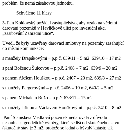
problém, že nemá zásahovou jednotku.
Schváleno 11 hlasy.
3.
Pan Koldovský požádal zastupitelstvo, aby vzalo na vědomí
darování pozemků v Havlíčkově ulici pro investiční akci
„zasíťování Zahradní ulice“.
Uvedl, že byly uzavřeny darovací smlouvy na pozemky zasahující
do místní komunikace:
s manžely Drapákovými – p.p.č. 639/11 – 5 m2, 639/10 – 17 m2
s paní Boženou Šulcovou – p.p.č. 2408 – 7 m2, 639/9 – 20 m2
s panem Alešem Houškou – p.p.č. 2407 – 20 m2, 639/8 – 27 m2
s manžely Pergerovými – p.p.č. 2406 – 19 m2, 640/2 – 5 m2
s panem Michalem Bužo – p.p.č. 638/11 – 15 m2
s manžely Jiřinou a Václavem Houškovými – p.p.č. 2410 – 8 m2
Paní Stanislava Medková pozemek nedarovala z důvodu
nesouhlasu geodetické výměry, která se liší od skutečného stavu
(skutečný stav je 3 m2, protože se jedná o bývalý katastr, tak