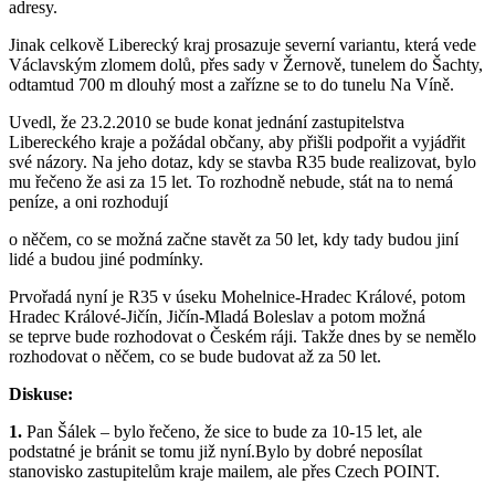
adresy.
Jinak celkově Liberecký kraj prosazuje severní variantu, která vede
Václavským zlomem dolů, přes sady v Žernově, tunelem do Šachty,
odtamtud 700 m dlouhý most a zařízne se to do tunelu Na Víně.
Uvedl, že 23.2.2010 se bude konat jednání zastupitelstva
Libereckého kraje a požádal občany, aby přišli podpořit a vyjádřit
své názory. Na jeho dotaz, kdy se stavba R35 bude realizovat, bylo
mu řečeno že asi za 15 let. To rozhodně nebude, stát na to nemá
peníze, a oni rozhodují
o něčem, co se možná začne stavět za 50 let, kdy tady budou jiní
lidé a budou jiné podmínky.
Prvořadá nyní je R35 v úseku Mohelnice-Hradec Králové, potom
Hradec Králové-Jičín, Jičín-Mladá Boleslav a potom možná
se teprve bude rozhodovat o Českém ráji. Takže dnes by se nemělo
rozhodovat o něčem, co se bude budovat až za 50 let.
Diskuse:
1.
Pan Šálek – bylo řečeno, že sice to bude za 10-15 let, ale
podstatné je bránit se tomu již nyní.Bylo by dobré neposílat
stanovisko zastupitelům kraje mailem, ale přes Czech POINT.