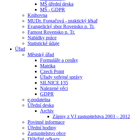
MŠ úřední deska
MŠ - GDPR
Knihovna
MUDr. Forgačová - praktický lékař
Evangelický sbor Rovensko p. Tr.
Farnost Rovensko p. Tr.
Nabídky práce
Statistické údaje
Úřad
Městský úřad
Formuláře a ceníky
Matrika
Czech Point
Úřady veřejné správy
SILNICE I⁄35
Nalezené věci
GDPR
e-podatelna
Úřední deska
Archiv
Zápisy z VJ zastupitelstva 2003 – 2012
Povinné informace
Úřední hodiny
Zastupitelstvo obce
Důležité odkazy