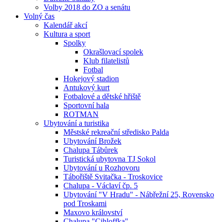
Volby 2018 do ZO a senátu
Volný čas
Kalendář akcí
Kultura a sport
Spolky
Okrašlovací spolek
Klub filatelistů
Fotbal
Hokejový stadion
Antukový kurt
Fotbalové a dětské hřiště
Sportovní hala
ROTMAN
Ubytování a turistika
Městské rekreační středisko Palda
Ubytování Brožek
Chalupa Tábůrek
Turistická ubytovna TJ Sokol
Ubytování u Rozhovoru
Tábořiště Svitačka - Troskovice
Chalupa - Václaví čp. 5
Ubytování "V Hradu" - Nábřežní 25, Rovensko
pod Troskami
Maxovo království
Chalupa "Cihloffka"