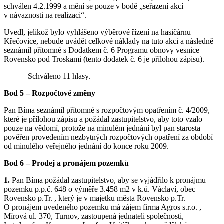
schválen 4.2.1999 a mění se pouze v bodě „seřazení akcí
v návaznosti na realizaci“.
Uvedl, jelikož bylo vyhlášeno výběrové řízení na hasičárnu
Křečovice, nebude uvádět celkové náklady na tuto akci a následně
seznámil přítomné s Dodatkem č. 6 Programu obnovy vesnice
Rovensko pod Troskami (tento dodatek č. 6 je přílohou zápisu).
Schváleno 11 hlasy.
Bod 5 – Rozpočtové změny
Pan Bíma seznámil přítomné s rozpočtovým opatřením č. 4/2009,
které je přílohou zápisu a požádal zastupitelstvo, aby toto vzalo
pouze na vědomí, protože na minulém jednání byl pan starosta
pověřen provedením nezbytných rozpočtových opatření za období
od minulého veřejného jednání do konce roku 2009.
Bod 6 – Prodej a pronájem pozemků
1.
Pan Bíma požádal zastupitelstvo, aby se vyjádřilo k pronájmu
pozemku p.p.č. 648 o výměře 3.458 m2 v k.ú. Václaví, obec
Rovensko p.Tr. , který je v majetku města Rovensko p.Tr.
O pronájem uvedeného pozemku má zájem firma Agros s.r.o. ,
Mírová ul. 370, Turnov, zastoupená jednateli společnosti,