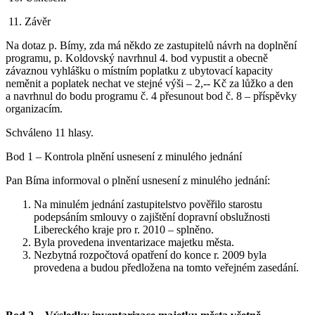
11. Závěr
Na dotaz p. Bímy, zda má někdo ze zastupitelů návrh na doplnění
programu, p. Koldovský navrhnul 4. bod vypustit a obecně
závaznou vyhlášku o místním poplatku z ubytovací kapacity
neměnit a poplatek nechat ve stejné výši – 2,-- Kč za lůžko a den
a navrhnul do bodu programu č. 4 přesunout bod č. 8 – příspěvky
organizacím.
Schváleno 11 hlasy.
Bod 1 – Kontrola plnění usnesení z minulého jednání
Pan Bíma informoval o plnění usnesení z minulého jednání:
Na minulém jednání zastupitelstvo pověřilo starostu
podepsáním smlouvy o zajištění dopravní obslužnosti
Libereckého kraje pro r. 2010 – splněno.
Byla provedena inventarizace majetku města.
Nezbytná rozpočtová opatření do konce r. 2009 byla
provedena a budou předložena na tomto veřejném zasedání.