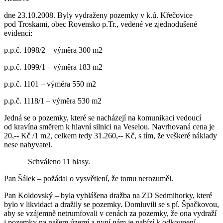
dne 23.10.2008. Byly vydraženy pozemky v k.ú. Křečovice
pod Troskami, obec Rovensko p.Tr., vedené ve zjednodušené
evidenci:
p.p.č. 1098/2 – výměra 300 m2
p.p.č. 1099/1 – výměra 183 m2
p.p.č. 1101 – výměra 550 m2
p.p.č. 1118/1 – výměra 530 m2
Jedná se o pozemky, které se nacházejí na komunikaci vedoucí
od kravína směrem k hlavní silnici na Veselou. Navrhovaná cena je
20,-- Kč /1 m2, celkem tedy 31.260,-- Kč, s tím, že veškeré náklady
nese nabyvatel.
Schváleno 11 hlasy.
Pan Šálek – požádal o vysvětlení, že tomu nerozuměl.
Pan Koldovský – byla vyhlášena dražba na ZD Sedmihorky, které
bylo v likvidaci a dražily se pozemky. Domluvili se s pí. Špačkovou,
aby se vzájemně netrumfovali v cenách za pozemky, že ona vydraží
i pozemky na našem území a nyní nám je nabízí k odkoupení.