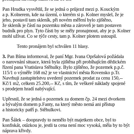
Pan Hrudka vysvětlil, že se jedná o průjezd mezi p. Kouckým
a p. Kolnerem, kde na území, o kterém si p. Kolner myslel, že je
jeho, postavil tam skleník, při novém měření bylo zjištěno,
že skleník je částí na pozemku města a zároveň je tam postaven
budník pro plyn. Tyto části by se měly pronajmout, aby je p. Kolner
mohl užívat. Co se týče cesty, tam p. Kolner plotem ustoupil.
Tento pronájem byl schválen 11 hlasy.
3.
Pan Bíma informoval, že paní Mgr. Ivana Opršalová požádala
o narovnání situace, která byla zjištěna při probíhajícím dědickém
řízení pana Vratislava Stěhulky. Bylo zjištěno, že pozemek p.p.č.
115/1 o výměře 168 m2 je ve vlastnictví města Rovensko p.Tr.
Navrhuji zastupitelstvu uvedený pozemek prodat za cenu 150,--
Kč/1 m2, celkem 25.200,-- Kč, s tím, že veškeré náklady spojené
s prodejem hradí nabývající.
Upřesnil, že se jedná o pozemek za domem čp. 24 mezi dvorkem
a bývalým domem p.Fanty, na který město nemá ani přístup
a historicky patří p. Stěhulkovi.
Pan Šálek – doopravdy to nemělo být majetkem obce, byl to
konfiskát, otázkou je, jestli ta cena není moc vysoká, měla by to být
náprava křivdy.