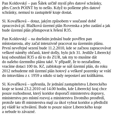
Pan Koldovský – pan Šálek určitě myslí přes datové schránky,
přes Czech POINT by to nešlo. Když to pošleme přes datové
schránky, nemusí to zastupitelé kraje dostat.
Sl. Kovaříková – dotaz, jakým způsobem v současné době
zpracovává pí. Blažková územní plán Rovenska a jeho zadání a jak
bude územní plán přistupovat k řešení R35.
Pan Koldovský – na dnešním jednání bude pověřen pan
místostarosta, aby začal intenzivně pracovat na územním plánu.
První neveřejné sezení bude 11.2.2010, kde se začnou zapracovávat
veškeré náměty občanů, které došly, bylo jich 31. Jestliže Liberecký
kraj odsouhlasí R35 a dá to do ZUR, tak my to musíme dát
do našeho územního plánu také. V případě, že to nezařadíme,
vracíme dotaci 100 tis. Kč, zablokuje se náš územní plán, do roku
2012 nebudeme mít územní plán hotový a veškeré pozemky se vrátí
do intravilánu z r. 1959 a nikdo si tady nepostaví ani králíkárnu.
Sl. Kovaříková – upřesnila, že jednání zastupitelstva Libereckého
kraje se koná 23.2.2010 od 14.00 hodin, kde Liberecký kraj chce
pouze rozhodnout, který koridor doporučí ministerstvu dopravy,
ministerstvu pro místní rozvoj a ministerstvu životního prostředí,
protože tato tři ministerstva mají za úkol vybrat koridor a předložit
jej vládě ke schválení. Bude to pouze názor Libereckého kraje
a nebude to závazné.