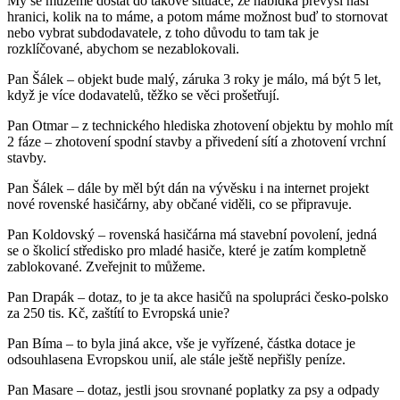
My se můžeme dostat do takové situace, že nabídka převýší naši
hranici, kolik na to máme, a potom máme možnost buď to stornovat
nebo vybrat subdodavatele, z toho důvodu to tam tak je
rozklíčované, abychom se nezablokovali.
Pan Šálek – objekt bude malý, záruka 3 roky je málo, má být 5 let,
když je více dodavatelů, těžko se věci prošetřují.
Pan Otmar – z technického hlediska zhotovení objektu by mohlo mít
2 fáze – zhotovení spodní stavby a přivedení sítí a zhotovení vrchní
stavby.
Pan Šálek – dále by měl být dán na vývěsku i na internet projekt
nové rovenské hasičárny, aby občané viděli, co se připravuje.
Pan Koldovský – rovenská hasičárna má stavební povolení, jedná
se o školicí středisko pro mladé hasiče, které je zatím kompletně
zablokované. Zveřejnit to můžeme.
Pan Drapák – dotaz, to je ta akce hasičů na spolupráci česko-polsko
za 250 tis. Kč, zaštítí to Evropská unie?
Pan Bíma – to byla jiná akce, vše je vyřízené, částka dotace je
odsouhlasena Evropskou unií, ale stále ještě nepřišly peníze.
Pan Masare – dotaz, jestli jsou srovnané poplatky za psy a odpady