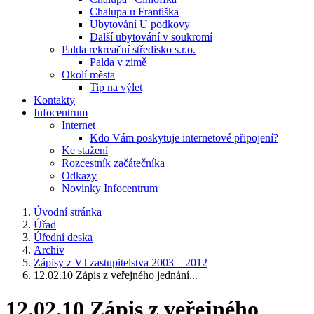
Chalupa u Františka
Ubytování U podkovy
Další ubytování v soukromí
Palda rekreační středisko s.r.o.
Palda v zimě
Okolí města
Tip na výlet
Kontakty
Infocentrum
Internet
Kdo Vám poskytuje internetové připojení?
Ke stažení
Rozcestník začátečníka
Odkazy
Novinky Infocentrum
Úvodní stránka
Úřad
Úřední deska
Archiv
Zápisy z VJ zastupitelstva 2003 – 2012
12.02.10 Zápis z veřejného jednání...
12.02.10 Zápis z veřejného