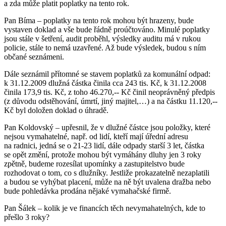
a zda může platit poplatky na tento rok.
Pan Bíma – poplatky na tento rok mohou být hrazeny, bude
vystaven doklad a vše bude řádně proúčtováno. Minulé poplatky
jsou stále v šetření, audit proběhl, výsledky auditu má v rukou
policie, stále to nemá uzavřené. Až bude výsledek, budou s ním
občané seznámeni.
Dále seznámil přítomné se stavem poplatků za komunální odpad:
k 31.12.2009 dlužná částka činila cca 243 tis. Kč, k 31.12.2008
činila 173,9 tis. Kč, z toho 46.270,-- Kč činil neoprávněný předpis
(z důvodu odstěhování, úmrtí, jiný majitel,…) a na částku 11.120,--
Kč byl doložen doklad o úhradě.
Pan Koldovský – upřesnil, že v dlužné částce jsou položky, které
nejsou vymahatelné, např. od lidí, kteří mají úřední adresu
na radnici, jedná se o 21-23 lidí, dále odpady starší 3 let, částka
se opět změní, protože mohou být vymáhány dluhy jen 3 roky
zpětně, budeme rozesílat upomínky a zastupitelstvo bude
rozhodovat o tom, co s dlužníky. Jestliže prokazatelně nezaplatili
a budou se vyhýbat placení, může na ně být uvalena dražba nebo
bude pohledávka prodána nějaké vymahačské firmě.
Pan Šálek – kolik je ve financích těch nevymahatelných, kde to
přešlo 3 roky?