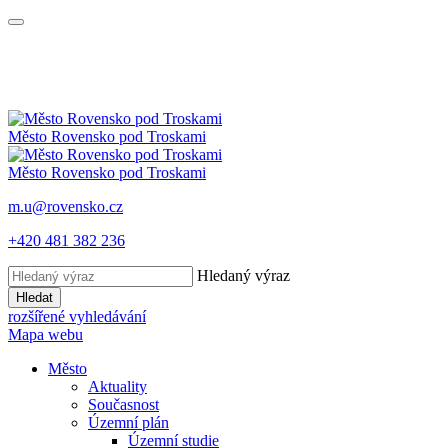
Město
Rovensko
pod Troskami
Město
Rovensko
pod Troskami
m.u@rovensko.cz
+420 481 382 236
Hledaný výraz
Hledat
rozšířené vyhledávání
Mapa webu
Město
Aktuality
Současnost
Územní plán
Územní studie