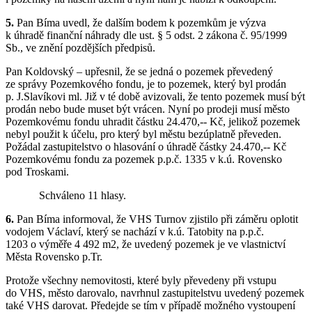
5.
Pan Bíma uvedl, že dalším bodem k pozemkům je výzva
k úhradě finanční náhrady dle ust. § 5 odst. 2 zákona č. 95/1999
Sb., ve znění pozdějších předpisů.
Pan Koldovský – upřesnil, že se jedná o pozemek převedený
ze správy Pozemkového fondu, je to pozemek, který byl prodán
p. J.Slavíkovi ml. Již v té době avizovali, že tento pozemek musí být
prodán nebo bude muset být vrácen. Nyní po prodeji musí město
Pozemkovému fondu uhradit částku 24.470,-- Kč, jelikož pozemek
nebyl použit k účelu, pro který byl městu bezúplatně převeden.
Požádal zastupitelstvo o hlasování o úhradě částky 24.470,-- Kč
Pozemkovému fondu za pozemek p.p.č. 1335 v k.ú. Rovensko
pod Troskami.
Schváleno 11 hlasy.
6.
Pan Bíma informoval, že VHS Turnov zjistilo při záměru oplotit
vodojem Václaví, který se nachází v k.ú. Tatobity na p.p.č.
1203 o výměře 4 492 m2, že uvedený pozemek je ve vlastnictví
Města Rovensko p.Tr.
Protože všechny nemovitosti, které byly převedeny při vstupu
do VHS, město darovalo, navrhnul zastupitelstvu uvedený pozemek
také VHS darovat. Předejde se tím v případě možného vystoupení