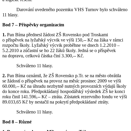
Darování uvedeného pozemku VHS Turnov bylo schváleno
11 hlasy.
Bod 7 – Příspěvky organizacím
1.
Pan Bíma přednesl žádost ZŠ Rovensko pod Troskami
o příspěvek na lyžařský výcvik ve výši 150,-- Kč na žáka v rámci
rozpočtu školy. Lyžařský výcvik proběhne ve dnech 1.2.2010 –
5.2.2010 a zúčastní se ho 22 žáků školy. Jedná se o příspěvek
na dopravu, celková částka činí 3.300,-- Kč.
Schváleno 11 hlasy.
2.
Pan Bíma oznámil, že ZŠ Rovensko p.Tr. se na město obrátila
se žádostí o příspěvek na provoz na měsíc prosinec 2009 ve výši
60.000,-- Kč na úhradu nezbytně nutných provozních výdajů školy
do konce roku. Předpokládaný hospodářský výsledek ZŠ ke konci
roku činil 141.596,-- Kč – ztráta. Zůstatek rezervního fondu ve výši
89.033,65 Kč by nestačil na pokrytí předpokládané ztráty.
Schváleno 11 hlasy.
Bod 8 – Různé