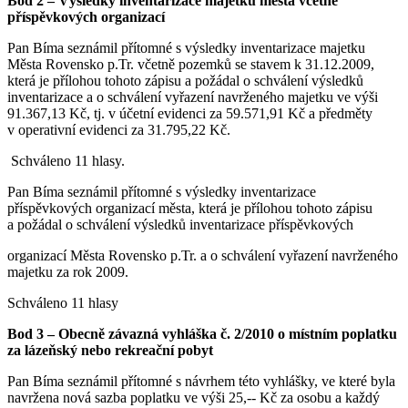
Bod 2 – Výsledky inventarizace majetku města včetně
příspěvkových organizací
Pan Bíma seznámil přítomné s výsledky inventarizace majetku
Města Rovensko p.Tr. včetně pozemků se stavem k 31.12.2009,
která je přílohou tohoto zápisu a požádal o schválení výsledků
inventarizace a o schválení vyřazení navrženého majetku ve výši
91.367,13 Kč, tj. v účetní evidenci za 59.571,91 Kč a předměty
v operativní evidenci za 31.795,22 Kč.
Schváleno 11 hlasy.
Pan Bíma seznámil přítomné s výsledky inventarizace
příspěvkových organizací města, která je přílohou tohoto zápisu
a požádal o schválení výsledků inventarizace příspěvkových
organizací Města Rovensko p.Tr. a o schválení vyřazení navrženého
majetku za rok 2009.
Schváleno 11 hlasy
Bod 3 – Obecně závazná vyhláška č. 2/2010 o místním poplatku
za lázeňský nebo rekreační pobyt
Pan Bíma seznámil přítomné s návrhem této vyhlášky, ve které byla
navržena nová sazba poplatku ve výši 25,-- Kč za osobu a každý