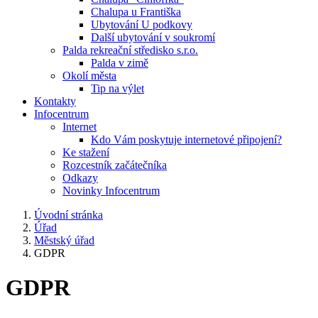
Chalupa u Františka
Ubytování U podkovy
Další ubytování v soukromí
Palda rekreační středisko s.r.o.
Palda v zimě
Okolí města
Tip na výlet
Kontakty
Infocentrum
Internet
Kdo Vám poskytuje internetové připojení?
Ke stažení
Rozcestník začátečníka
Odkazy
Novinky Infocentrum
Úvodní stránka
Úřad
Městský úřad
GDPR
GDPR