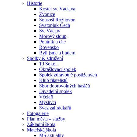
Historie
Kostel sv. Václava
Zvonice
Sousoší Rozhovor
Svatopluk Čech
Sv. Václav
Morový sloup
Poutník u cíle
Rovensko
Byli jsme a budem
Spolky & sdružení
TJ Sokol
Okrašlovací spolek
Spolek zdravotně postižených
Klub filatelistů
Sbor dobrovolných hasičů
Divadelní spolek
Včelaři
Myslivci
Svaz zahrádkářů
Fotogalerie
Plán města – služby
Základní škola
Mateřská škola
MŠ aktuality