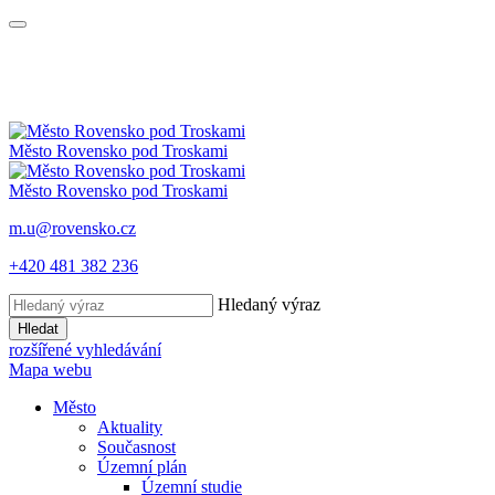
Město
Rovensko
pod Troskami
Město
Rovensko
pod Troskami
m.u@rovensko.cz
+420 481 382 236
Hledaný výraz
Hledat
rozšířené vyhledávání
Mapa webu
Město
Aktuality
Současnost
Územní plán
Územní studie