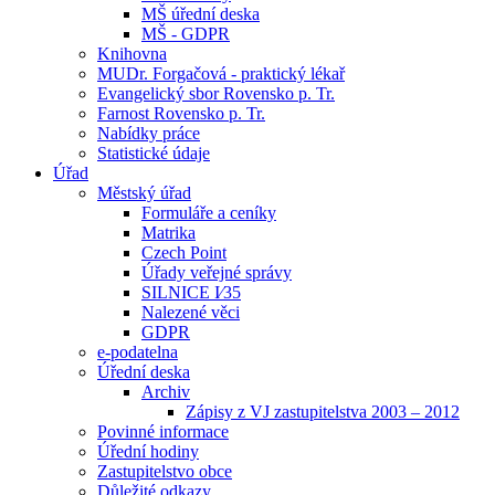
MŠ úřední deska
MŠ - GDPR
Knihovna
MUDr. Forgačová - praktický lékař
Evangelický sbor Rovensko p. Tr.
Farnost Rovensko p. Tr.
Nabídky práce
Statistické údaje
Úřad
Městský úřad
Formuláře a ceníky
Matrika
Czech Point
Úřady veřejné správy
SILNICE I⁄35
Nalezené věci
GDPR
e-podatelna
Úřední deska
Archiv
Zápisy z VJ zastupitelstva 2003 – 2012
Povinné informace
Úřední hodiny
Zastupitelstvo obce
Důležité odkazy