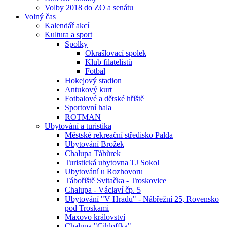
Volby 2018 do ZO a senátu
Volný čas
Kalendář akcí
Kultura a sport
Spolky
Okrašlovací spolek
Klub filatelistů
Fotbal
Hokejový stadion
Antukový kurt
Fotbalové a dětské hřiště
Sportovní hala
ROTMAN
Ubytování a turistika
Městské rekreační středisko Palda
Ubytování Brožek
Chalupa Tábůrek
Turistická ubytovna TJ Sokol
Ubytování u Rozhovoru
Tábořiště Svitačka - Troskovice
Chalupa - Václaví čp. 5
Ubytování "V Hradu" - Nábřežní 25, Rovensko
pod Troskami
Maxovo království
Chalupa "Cihloffka"