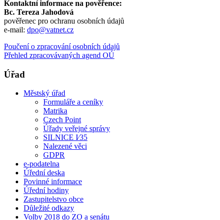
Kontaktní informace na pověřence:
Bc. Tereza Jahodová
pověřenec pro ochranu osobních údajů
e-mail:
dpo@vatnet.cz
Poučení o zpracování osobních údajů
Přehled zpracovávaných agend OÚ
Úřad
Městský úřad
Formuláře a ceníky
Matrika
Czech Point
Úřady veřejné správy
SILNICE I⁄35
Nalezené věci
GDPR
e-podatelna
Úřední deska
Povinné informace
Úřední hodiny
Zastupitelstvo obce
Důležité odkazy
Volby 2018 do ZO a senátu