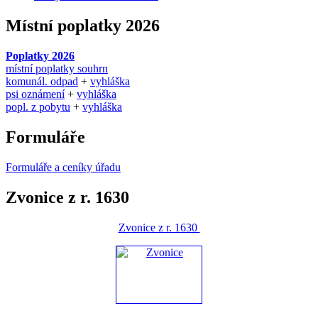
Místní poplatky 2026
Poplatky 2026
místní poplatky souhrn
komunál. odpad
+
vyhláška
psi oznámení
+
vyhláška
popl. z pobytu
+
vyhláška
Formuláře
Formuláře a ceníky úřadu
Zvonice z r. 1630
Zvonice z r. 1630