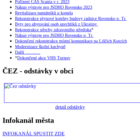
Pořízení CAS Scania v r. 2023
Nákup výstroje pro JSDHO Rovensko 2023
Revitalizace památníků u kostela
Rekonstrukce plynové kotelny budovy radnice Rovensko p. Tr.
Byty pro ubytování osob uprchlíků z Ukrajiny
Rekonstrukce střechy zdravotního střediska
*
Nákup výstroje pro JSDHO Rovensko p. Tr.
Dokončení rekonstrukce místní komunikace na Liščích Kotcích
Modernizace školní kuchyně
Další ............
*
Dokončené akce VHS Turnov
ČEZ - odstávky v obci
detail odstávky
Infokanál města
INFOKANÁL SPUSTIT ZDE