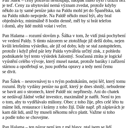
Pan Šálek – ceny potravin nestoupají, naopak maso bylo i dražší než
je teď. Ceny za ubytování nemá význam zvedat, protože kdyby
někdo za ty samé peníze jako na Paldu mohl jet do Španělska, tak
na Paldu nikdo nepojede. Na Paldě někdo musí být, aby bral
objednávky, minimálně 8 hodin denně, měl by si brát telefon
i domů, aby lidé mohli volat i večer.
Pan Halama – rozumí slovům p. Šálka v tom, že vidí jistá pochybení
ve vedení Paldy. S tímto názorem se ztotožňuje již delší dobu, nejen
kvůli letošnímu výsledku, ale již od doby, kdy se stal zastupitelem,
protože i když před pár lety Palda vytvářela určitý zisk, z pohledu
podnikatele byl tento výsledek žalostný. Současná ztráta je logické
vyústění celého vývoje, který musel nastat, protože baráky i zařízení
stárnou a opotřebují se, jsou potřeba opravy a tedy není čemu
se divit.
Pan Šálek – nesrovnávej to s tvým podnikáním, nejsi šéf, který tomu
rozumí. Byly vydány peníze na golf, který je dnes shnilý, nebudeme
se bavit ani o stromech, které Paldě nic nepřinesly. Ani do chatek
se nedávají žádné velké investice, maximálně je natřít. Není to jen
o tom, aby to vydělávalo miliony. Obec z toho žije, přes celé léto tu
máme lidi, restaurace i krámy z toho žijí. Dále např. při záplavách je
kam dát lidi, aniž by museli někomu něco platit. Važme si toho
a podle toho se chovejme.
Pan Halama – ten názor není jen z mé hlavy, ptal jsem se lidí