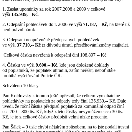
1. Zaslat upomínky za rok 2007,2008 a 2009 v celkové
výši
135.939,-- Kč.
2. Odepsání pohledávek do r. 2006 ve výši
71.187,-- Kč
, na které už
není právní nárok.
3. Odepsání neoprávněně předepsaných pohledávek
ve výši
37.710,-- Kč
(z důvodu úmrtí, přestěhování,změny majitele).
Celková částka navržená k odepsání činí 108.897,-- Kč.
4. Částku ve výši
9.600,-- Kč
, kde jsou doložené doklady
od poplatníků, že poplatek uhradili, zatím neřešit, neboť stále
probíhá vyšetřování Policie ČR.
Schváleno 10 hlasy.
Pan Koldovský k tomuto ještě upřesnil, že celkem vymahatelné
pohledávky na poplatcích za odpady tedy činí 135.939,-- Kč. Dále
uvedl, že roční částka předpisů poplatků za komunální odpad činí
cca 700 – 800 tis. Kč, když z této částky nevymůžeme cca 30 tis.
Kč, je to z celkové částky předpisů velmi nízké procento.
Pan Šálek – 9 tisíc chybí nějakým způsobem, na to jste podali trestní