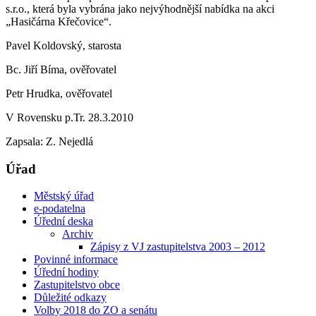
s.r.o., která byla vybrána jako nejvýhodnější nabídka na akci
„Hasičárna Křečovice“.
Pavel Koldovský, starosta
Bc. Jiří Bíma, ověřovatel
Petr Hrudka, ověřovatel
V Rovensku p.Tr. 28.3.2010
Zapsala: Z. Nejedlá
Úřad
Městský úřad
e-podatelna
Úřední deska
Archiv
Zápisy z VJ zastupitelstva 2003 – 2012
Povinné informace
Úřední hodiny
Zastupitelstvo obce
Důležité odkazy
Volby 2018 do ZO a senátu