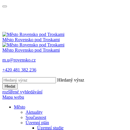
Město
Rovensko
pod Troskami
Město
Rovensko
pod Troskami
m.u@rovensko.cz
+420 481 382 236
Hledaný výraz
Hledat
rozšířené vyhledávání
Mapa webu
Město
Aktuality
Současnost
Územní plán
Územní studie