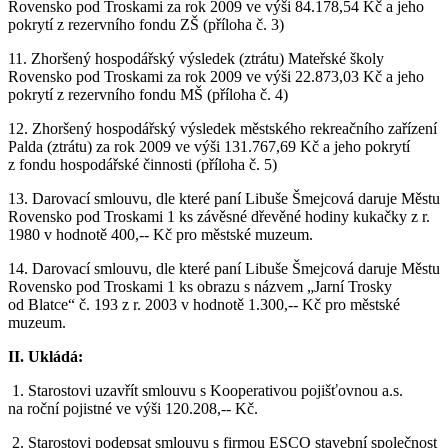
Rovensko pod Troskami za rok 2009 ve výši 84.178,54 Kč a jeho
pokrytí z rezervního fondu ZŠ (příloha č. 3)
11. Zhoršený hospodářský výsledek (ztrátu) Mateřské školy
Rovensko pod Troskami za rok 2009 ve výši 22.873,03 Kč a jeho
pokrytí z rezervního fondu MŠ (příloha č. 4)
12. Zhoršený hospodářský výsledek městského rekreačního zařízení
Palda (ztrátu) za rok 2009 ve výši 131.767,69 Kč a jeho pokrytí
z fondu hospodářské činnosti (příloha č. 5)
13. Darovací smlouvu, dle které paní Libuše Šmejcová daruje Městu
Rovensko pod Troskami 1 ks závěsné dřevěné hodiny kukačky z r.
1980 v hodnotě 400,-- Kč pro městské muzeum.
14. Darovací smlouvu, dle které paní Libuše Šmejcová daruje Městu
Rovensko pod Troskami 1 ks obrazu s názvem „Jarní Trosky
od Blatce“ č. 193 z r. 2003 v hodnotě 1.300,-- Kč pro městské
muzeum.
II. Ukládá:
1. Starostovi uzavřít smlouvu s Kooperativou pojišťovnou a.s.
na roční pojistné ve výši 120.208,-- Kč.
2. Starostovi podepsat smlouvu s firmou ESCO stavební společnost