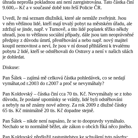
úhrada neprošla pokladnou ani není zaregistrována. Tato částka činí
9.600,-- Kč a v současné době toto řeší Policie ČR.
Uvedl, že má seznam dlužníků, které ale nemůže zveřejnit. Jsou
v něm většinou lidé, kteří mají trvalý pobyt na městském úřadu, ale
zdržují se jinde, např. v Turnově, a tito lidé poplatek těžko někdy
uhradí, jsou to většinou sociální případy, dále jsou tam neoprávněné
předpisy z důvodu úmrtí, přestěhování a nebo např. nový majitel
koupil nemovitost a neví, že jsou v ní dosud přihlášeni k trvalému
pobytu 2 lidé, kteří se odstěhovali do Ostravy a není v našich silách
je dohledat.
Diskuse:
Pan Šálek – zajímá mě celková částka pohledávek, co se nedají
vymáhat,od r.2003 do r.2007 a proč se nevymáhaly?
Pan Koldovský – částka činí cca 70 tis. Kč. Nevymáhaly se z toho
důvodu, že poslané upomínky se vrátily, lidé byli odstěhováni
a nebyly na ně známy nové adresy. Za rok 2009 z dlužné částky
65 tis. Kč minimálně 20 tis. Kč dopadne stejně.
Pan Šálek – nikde není napsáno, že se to doopravdy vymáhalo.
Nechalo se to normálně běžet, ale zákon o obcích říká něco jiného.
Pan Koldovský předložil zastupitelstvu ke schválení tyto návrhy: