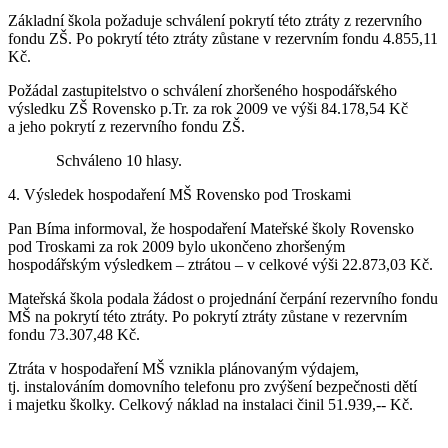
Základní škola požaduje schválení pokrytí této ztráty z rezervního
fondu ZŠ. Po pokrytí této ztráty zůstane v rezervním fondu 4.855,11
Kč.
Požádal zastupitelstvo o schválení zhoršeného hospodářského
výsledku ZŠ Rovensko p.Tr. za rok 2009 ve výši 84.178,54 Kč
a jeho pokrytí z rezervního fondu ZŠ.
Schváleno 10 hlasy.
4. Výsledek hospodaření MŠ Rovensko pod Troskami
Pan Bíma informoval, že hospodaření Mateřské školy Rovensko
pod Troskami za rok 2009 bylo ukončeno zhoršeným
hospodářským výsledkem – ztrátou – v celkové výši 22.873,03 Kč.
Mateřská škola podala žádost o projednání čerpání rezervního fondu
MŠ na pokrytí této ztráty. Po pokrytí ztráty zůstane v rezervním
fondu 73.307,48 Kč.
Ztráta v hospodaření MŠ vznikla plánovaným výdajem,
tj. instalováním domovního telefonu pro zvýšení bezpečnosti dětí
i majetku školky. Celkový náklad na instalaci činil 51.939,-- Kč.