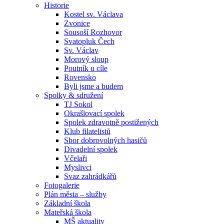
Historie
Kostel sv. Václava
Zvonice
Sousoší Rozhovor
Svatopluk Čech
Sv. Václav
Morový sloup
Poutník u cíle
Rovensko
Byli jsme a budem
Spolky & sdružení
TJ Sokol
Okrašlovací spolek
Spolek zdravotně postižených
Klub filatelistů
Sbor dobrovolných hasičů
Divadelní spolek
Včelaři
Myslivci
Svaz zahrádkářů
Fotogalerie
Plán města – služby
Základní škola
Mateřská škola
MŠ aktuality