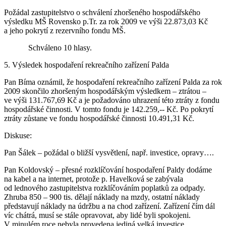
Požádal zastupitelstvo o schválení zhoršeného hospodářského
výsledku MŠ Rovensko p.Tr. za rok 2009 ve výši 22.873,03 Kč
a jeho pokrytí z rezervního fondu MŠ.
Schváleno 10 hlasy.
5. Výsledek hospodaření rekreačního zařízení Palda
Pan Bíma oznámil, že hospodaření rekreačního zařízení Palda za rok
2009 skončilo zhoršeným hospodářským výsledkem – ztrátou –
ve výši 131.767,69 Kč a je požadováno uhrazení této ztráty z fondu
hospodářské činnosti. V tomto fondu je 142.259,-- Kč. Po pokrytí
ztráty zůstane ve fondu hospodářské činnosti 10.491,31 Kč.
Diskuse:
Pan Šálek – požádal o bližší vysvětlení, např. investice, opravy….
Pan Koldovský – přesné rozklíčování hospodaření Paldy dodáme
na kabel a na internet, protože p. Havelková se zabývala
od lednového zastupitelstva rozklíčováním poplatků za odpady.
Zhruba 850 – 900 tis. dělají náklady na mzdy, ostatní náklady
představují náklady na údržbu a na chod zařízení. Zařízení čím dál
víc chátrá, musí se stále opravovat, aby lidé byli spokojeni.
V minulém roce nebyla provedena jediná velká investice.