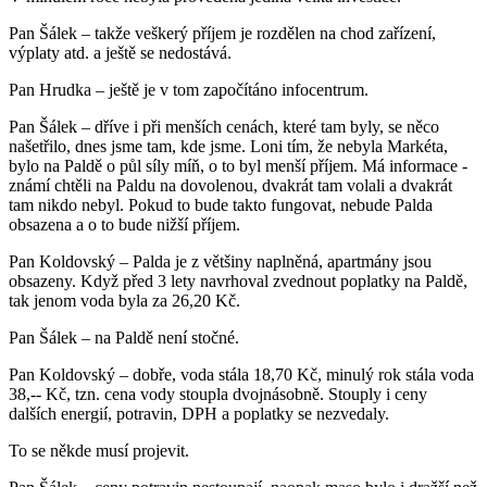
Pan Šálek – takže veškerý příjem je rozdělen na chod zařízení,
výplaty atd. a ještě se nedostává.
Pan Hrudka – ještě je v tom započítáno infocentrum.
Pan Šálek – dříve i při menších cenách, které tam byly, se něco
našetřilo, dnes jsme tam, kde jsme. Loni tím, že nebyla Markéta,
bylo na Paldě o půl síly míň, o to byl menší příjem. Má informace -
známí chtěli na Paldu na dovolenou, dvakrát tam volali a dvakrát
tam nikdo nebyl. Pokud to bude takto fungovat, nebude Palda
obsazena a o to bude nižší příjem.
Pan Koldovský – Palda je z většiny naplněná, apartmány jsou
obsazeny. Když před 3 lety navrhoval zvednout poplatky na Paldě,
tak jenom voda byla za 26,20 Kč.
Pan Šálek – na Paldě není stočné.
Pan Koldovský – dobře, voda stála 18,70 Kč, minulý rok stála voda
38,-- Kč, tzn. cena vody stoupla dvojnásobně. Stouply i ceny
dalších energií, potravin, DPH a poplatky se nezvedaly.
To se někde musí projevit.