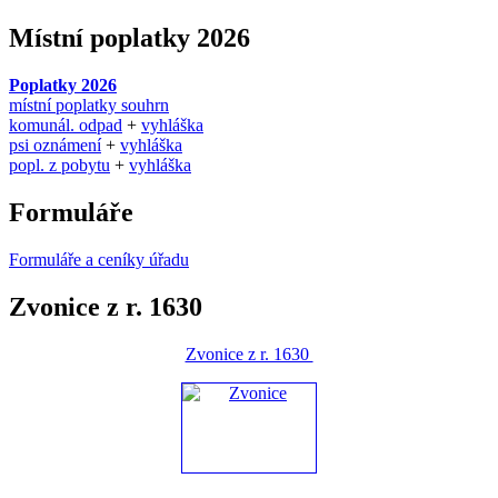
Místní poplatky 2026
Poplatky 2026
místní poplatky souhrn
komunál. odpad
+
vyhláška
psi oznámení
+
vyhláška
popl. z pobytu
+
vyhláška
Formuláře
Formuláře a ceníky úřadu
Zvonice z r. 1630
Zvonice z r. 1630