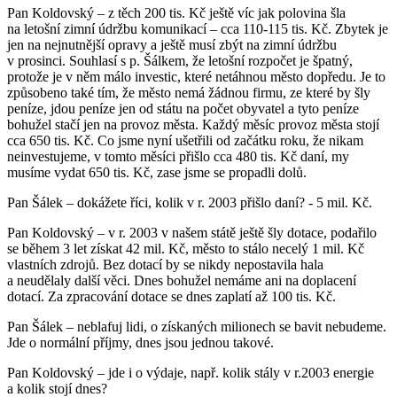
Pan Koldovský – z těch 200 tis. Kč ještě víc jak polovina šla
na letošní zimní údržbu komunikací – cca 110-115 tis. Kč. Zbytek je
jen na nejnutnější opravy a ještě musí zbýt na zimní údržbu
v prosinci. Souhlasí s p. Šálkem, že letošní rozpočet je špatný,
protože je v něm málo investic, které netáhnou město dopředu. Je to
způsobeno také tím, že město nemá žádnou firmu, ze které by šly
peníze, jdou peníze jen od státu na počet obyvatel a tyto peníze
bohužel stačí jen na provoz města. Každý měsíc provoz města stojí
cca 650 tis. Kč. Co jsme nyní ušetřili od začátku roku, že nikam
neinvestujeme, v tomto měsíci přišlo cca 480 tis. Kč daní, my
musíme vydat 650 tis. Kč, zase jsme se propadli dolů.
Pan Šálek – dokážete říci, kolik v r. 2003 přišlo daní? - 5 mil. Kč.
Pan Koldovský – v r. 2003 v našem státě ještě šly dotace, podařilo
se během 3 let získat 42 mil. Kč, město to stálo necelý 1 mil. Kč
vlastních zdrojů. Bez dotací by se nikdy nepostavila hala
a neudělaly další věci. Dnes bohužel nemáme ani na doplacení
dotací. Za zpracování dotace se dnes zaplatí až 100 tis. Kč.
Pan Šálek – neblafuj lidi, o získaných milionech se bavit nebudeme.
Jde o normální příjmy, dnes jsou jednou takové.
Pan Koldovský – jde i o výdaje, např. kolik stály v r.2003 energie
a kolik stojí dnes?