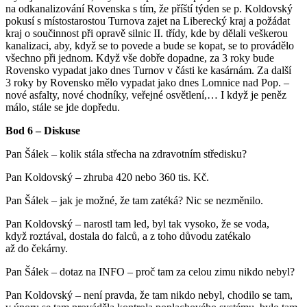
na odkanalizování Rovenska s tím, že příští týden se p. Koldovský
pokusí s místostarostou Turnova zajet na Liberecký kraj a požádat
kraj o součinnost při opravě silnic II. třídy, kde by dělali veškerou
kanalizaci, aby, když se to povede a bude se kopat, se to provádělo
všechno při jednom. Když vše dobře dopadne, za 3 roky bude
Rovensko vypadat jako dnes Turnov v části ke kasárnám. Za další
3 roky by Rovensko mělo vypadat jako dnes Lomnice nad Pop. –
nové asfalty, nové chodníky, veřejné osvětlení,… I když je peněz
málo, stále se jde dopředu.
Bod 6 – Diskuse
Pan Šálek – kolik stála střecha na zdravotním středisku?
Pan Koldovský – zhruba 420 nebo 360 tis. Kč.
Pan Šálek – jak je možné, že tam zatéká? Nic se nezměnilo.
Pan Koldovský – narostl tam led, byl tak vysoko, že se voda,
když roztával, dostala do falců, a z toho důvodu zatékalo
až do čekárny.
Pan Šálek – dotaz na INFO – proč tam za celou zimu nikdo nebyl?
Pan Koldovský – není pravda, že tam nikdo nebyl, chodilo se tam,