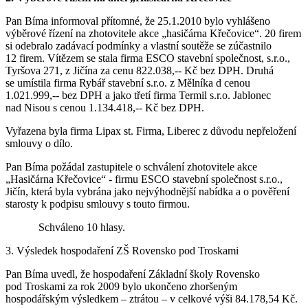
Pan Bíma informoval přítomné, že 25.1.2010 bylo vyhlášeno
výběrové řízení na zhotovitele akce „hasičárna Křečovice“. 20 firem
si odebralo zadávací podmínky a vlastní soutěže se zúčastnilo
12 firem. Vítězem se stala firma ESCO stavební společnost, s.r.o.,
Tyršova 271, z Jičína za cenu 822.038,-- Kč bez DPH. Druhá
se umístila firma Rybář stavební s.r.o. z Mělníka d cenou
1.021.999,-- bez DPH a jako třetí firma Termil s.r.o. Jablonec
nad Nisou s cenou 1.134.418,-- Kč bez DPH.
Vyřazena byla firma Lipax st. Firma, Liberec z důvodu nepřeložení
smlouvy o dílo.
Pan Bíma požádal zastupitele o schválení zhotovitele akce
„Hasičárna Křečovice“ - firmu ESCO stavební společnost s.r.o.,
Jičín, která byla vybrána jako nejvýhodnější nabídka a o pověření
starosty k podpisu smlouvy s touto firmou.
Schváleno 10 hlasy.
3. Výsledek hospodaření ZŠ Rovensko pod Troskami
Pan Bíma uvedl, že hospodaření Základní školy Rovensko
pod Troskami za rok 2009 bylo ukončeno zhoršeným
hospodářským výsledkem – ztrátou – v celkové výši 84.178,54 Kč.