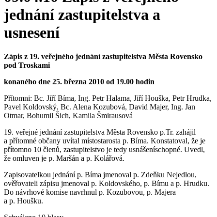
jednání zastupitelstva a
usnesení
Zápis z 19. veřejného jednání zastupitelstva Města Rovensko
pod Troskami
konaného dne 25. března 2010 od 19.00 hodin
Přítomni: Bc. Jiří Bíma, Ing. Petr Halama, Jiří Houška, Petr Hrudka,
Pavel Koldovský, Bc. Alena Kozubová, David Majer, Ing. Jan
Otmar, Bohumil Šich, Kamila Šmirausová
19. veřejné jednání zastupitelstva Města Rovensko p.Tr. zahájil
a přítomné občany uvítal místostarosta p. Bíma. Konstatoval, že je
přítomno 10 členů, zastupitelstvo je tedy usnášeníschopné. Uvedl,
že omluven je p. Maršán a p. Kolářová.
Zapisovatelkou jednání p. Bíma jmenoval p. Zdeňku Nejedlou,
ověřovateli zápisu jmenoval p. Koldovského, p. Bímu a p. Hrudku.
Do návrhové komise navrhnul p. Kozubovou, p. Majera
a p. Houšku.