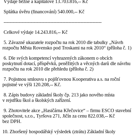
Výdaje běžné a kapitálové 13.703.816,-- Kč
Splátka úvěru (financování) 540.000,-- Kč
-----------------------------------------------------------------
Celkové výdaje 14.243.816,-- Kč
5. Závazné ukazatele rozpočtu na rok 2010 dle tabulky „Návrh
rozpočtu Města Rovensko pod Troskami na rok 2010“ (příloha č. 1)
6. Dle svých kompetencí vyhrazených zákonem o obcích
poskytnutí dotací, příspěvků, peněžitých a věcných darů dle návrhu
rozpočtu na rok 2010 dle přehledu (příloha č. 2)
7. Pojistnou smlouvu s pojišťovnou Kooperativa a.s. na roční
pojistné ve výši 120.208,-- Kč.
8. Zápis budovy základní školy čp. 213 jako nového místa
v rejstříku škol a školských zařízení.
9. Zhotovitele akce „Hasičárna Křečovice“ – firmu ESCO stavební
společnost, s.r.o., Tyršova 271, Jičín za cenu 822.038,-- Kč
bez DPH.
10. Zhoršený hospodářský výsledek (ztrátu) Základní školy