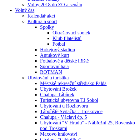
Volby 2018 do ZO a senátu
Volný čas
Kalendář akcí
Kultura a sport
Spolky
Okrašlovací spolek
Klub filatelistů
Fotbal
Hokejový stadion
Antukový kurt
Fotbalové a dětské hřiště
Sportovní hala
ROTMAN
Ubytování a turistika
Městské rekreační středisko Palda
Ubytování Brožek
Chalupa Tábůrek
Turistická ubytovna TJ Sokol
Ubytování u Rozhovoru
Tábořiště Svitačka - Troskovice
Chalupa - Václaví čp. 5
Ubytování "V Hradu" - Nábřežní 25, Rovensko
pod Troskami
Maxovo království
Chalupa "Cihloffka"