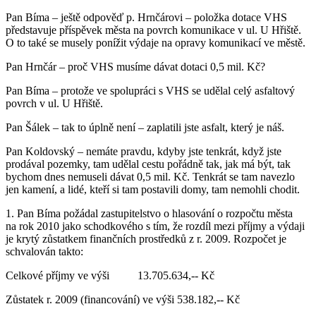
Pan Bíma – ještě odpověď p. Hrnčárovi – položka dotace VHS
představuje příspěvek města na povrch komunikace v ul. U Hřiště.
O to také se musely ponížit výdaje na opravy komunikací ve městě.
Pan Hrnčár – proč VHS musíme dávat dotaci 0,5 mil. Kč?
Pan Bíma – protože ve spolupráci s VHS se udělal celý asfaltový
povrch v ul. U Hřiště.
Pan Šálek – tak to úplně není – zaplatili jste asfalt, který je náš.
Pan Koldovský – nemáte pravdu, kdyby jste tenkrát, když jste
prodával pozemky, tam udělal cestu pořádně tak, jak má být, tak
bychom dnes nemuseli dávat 0,5 mil. Kč. Tenkrát se tam navezlo
jen kamení, a lidé, kteří si tam postavili domy, tam nemohli chodit.
1. Pan Bíma požádal zastupitelstvo o hlasování o rozpočtu města
na rok 2010 jako schodkového s tím, že rozdíl mezi příjmy a výdaji
je krytý zůstatkem finančních prostředků z r. 2009. Rozpočet je
schvalován takto:
Celkové příjmy ve výši 13.705.634,-- Kč
Zůstatek r. 2009 (financování) ve výši 538.182,-- Kč