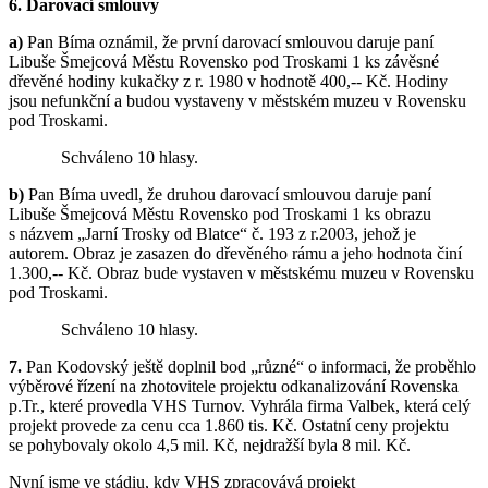
6. Darovací smlouvy
a)
Pan Bíma oznámil, že první darovací smlouvou daruje paní
Libuše Šmejcová Městu Rovensko pod Troskami 1 ks závěsné
dřevěné hodiny kukačky z r. 1980 v hodnotě 400,-- Kč. Hodiny
jsou nefunkční a budou vystaveny v městském muzeu v Rovensku
pod Troskami.
Schváleno 10 hlasy.
b)
Pan Bíma uvedl, že druhou darovací smlouvou daruje paní
Libuše Šmejcová Městu Rovensko pod Troskami 1 ks obrazu
s názvem „Jarní Trosky od Blatce“ č. 193 z r.2003, jehož je
autorem. Obraz je zasazen do dřevěného rámu a jeho hodnota činí
1.300,-- Kč. Obraz bude vystaven v městskému muzeu v Rovensku
pod Troskami.
Schváleno 10 hlasy.
7.
Pan Kodovský ještě doplnil bod „různé“ o informaci, že proběhlo
výběrové řízení na zhotovitele projektu odkanalizování Rovenska
p.Tr., které provedla VHS Turnov. Vyhrála firma Valbek, která celý
projekt provede za cenu cca 1.860 tis. Kč. Ostatní ceny projektu
se pohybovaly okolo 4,5 mil. Kč, nejdražší byla 8 mil. Kč.
Nyní jsme ve stádiu, kdy VHS zpracovává projekt