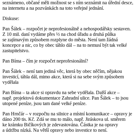
seznámeno, občané měli možnost se s ním seznámit na úřední desce,
na internetu a na pozvánkách na toto veřejné jednání.
Diskuse:
Pan Šálek – rozpočet je neprofesionálně a nehospodářsky sestaven.
Z 10 mil. daní vydáme přes ½ na chod úřadu a druhá půlka
se zajímavým způsobem rozplyne do města. Není tam žádná
koncepce a nic, co by obec táhlo dál – na to nemusí být tak velké
zastupitelstvo.
Pan Bíma – čím je rozpočet neprofesionální?
Pan Šálek – není tam jediná věc, která by obec něčím, nějakou
investicí, táhla dál, mimo akce, která si na sebe svým způsobem
vydělala
Pan Bíma – ta akce si opravdu na sebe vydělala. Další akce –
např. projektová dokumentace Zahradní ulice. Pan Šálek – to jsou
utopené peníze, jsou tam dané velké peníze.
Pan Hrnčár – v rozpočtu na silnice a místní komunikace – opravy je
dáno 200 tis. Kč. Zdá se mu to málo, např. Jiráskova ul. směrem
ke krámku Bičíkových je zdevastována. Částka je na opravy
a údržbu nízká. Na větší opravy nebo investice to není.