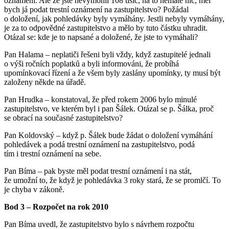
oznámení. Ale že jste nevymohli 108 tisíc, na to nemáte nic, měl
bych já podat trestní oznámení na zastupitelstvo? Požádal
o doložení, jak pohledávky byly vymáhány. Jestli nebyly vymáhány,
je za to odpovědné zastupitelstvo a mělo by tuto částku uhradit.
Otázal se: kde je to napsané a doložené, že jste to vymáhali?
Pan Halama – neplatiči řešeni byli vždy, když zastupitelé jednali
o výši ročních poplatků a byli informováni, že probíhá
upomínkovací řízení a že všem byly zaslány upomínky, ty musí být
založeny někde na úřadě.
Pan Hrudka – konstatoval, že před rokem 2006 bylo minulé
zastupitelstvo, ve kterém byl i pan Šálek. Otázal se p. Šálka, proč
se obrací na současné zastupitelstvo?
Pan Koldovský – když p. Šálek bude žádat o doložení vymáhání
pohledávek a podá trestní oznámení na zastupitelstvo, podá
tím i trestní oznámení na sebe.
Pan Bíma – pak byste měl podat trestní oznámení i na stát,
že umožní to, že když je pohledávka 3 roky stará, že se promlčí. To
je chyba v zákoně.
Bod 3 – Rozpočet na rok 2010
Pan Bíma uvedl, že zastupitelstvo bylo s návrhem rozpočtu