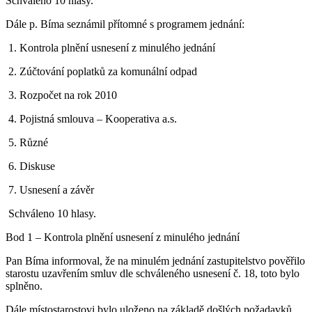
Schváleno 10 hlasy.
Dále p. Bíma seznámil přítomné s programem jednání:
1. Kontrola plnění usnesení z minulého jednání
2. Zúčtování poplatků za komunální odpad
3. Rozpočet na rok 2010
4. Pojistná smlouva – Kooperativa a.s.
5. Různé
6. Diskuse
7. Usnesení a závěr
Schváleno 10 hlasy.
Bod 1 – Kontrola plnění usnesení z minulého jednání
Pan Bíma informoval, že na minulém jednání zastupitelstvo pověřilo
starostu uzavřením smluv dle schváleného usnesení č. 18, toto bylo
splněno.
Dále místostarostovi bylo uloženo na základě došlých požadavků