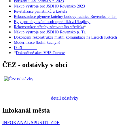
Pořízení CAS Scania v r. 2023
Nákup výstroje pro JSDHO Rovensko 2023
Revitalizace památníků u kostela
Rekonstrukce plynové kotelny budovy radnice Rovensko p. Tr.
Byty pro ubytování osob uprchlíků z Ukrajiny
Rekonstrukce střechy zdravotního střediska
*
Nákup výstroje pro JSDHO Rovensko p. Tr.
Dokončení rekonstrukce místní komunikace na Liščích Kotcích
Modernizace školní kuchyně
Další ............
*
Dokončené akce VHS Turnov
ČEZ - odstávky v obci
detail odstávky
Infokanál města
INFOKANÁL SPUSTIT ZDE