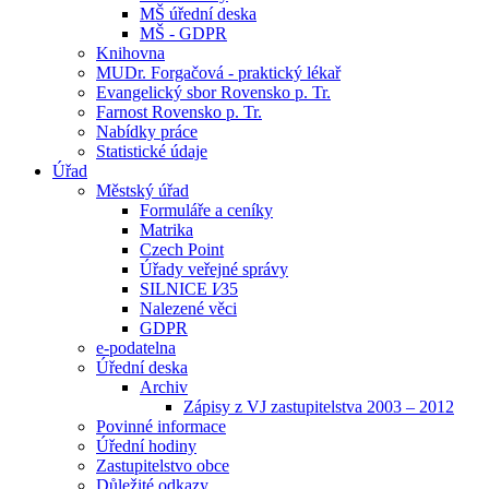
MŠ úřední deska
MŠ - GDPR
Knihovna
MUDr. Forgačová - praktický lékař
Evangelický sbor Rovensko p. Tr.
Farnost Rovensko p. Tr.
Nabídky práce
Statistické údaje
Úřad
Městský úřad
Formuláře a ceníky
Matrika
Czech Point
Úřady veřejné správy
SILNICE I⁄35
Nalezené věci
GDPR
e-podatelna
Úřední deska
Archiv
Zápisy z VJ zastupitelstva 2003 – 2012
Povinné informace
Úřední hodiny
Zastupitelstvo obce
Důležité odkazy