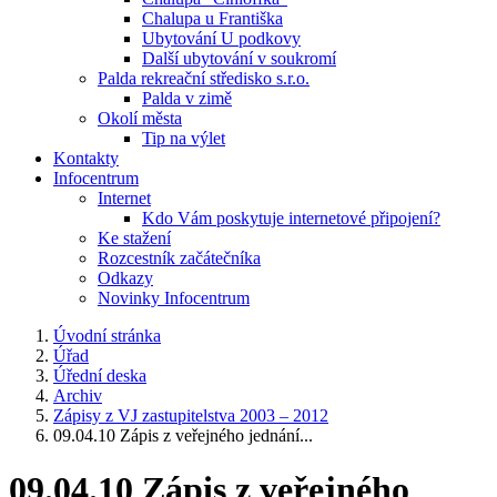
Chalupa u Františka
Ubytování U podkovy
Další ubytování v soukromí
Palda rekreační středisko s.r.o.
Palda v zimě
Okolí města
Tip na výlet
Kontakty
Infocentrum
Internet
Kdo Vám poskytuje internetové připojení?
Ke stažení
Rozcestník začátečníka
Odkazy
Novinky Infocentrum
Úvodní stránka
Úřad
Úřední deska
Archiv
Zápisy z VJ zastupitelstva 2003 – 2012
09.04.10 Zápis z veřejného jednání...
09.04.10 Zápis z veřejného