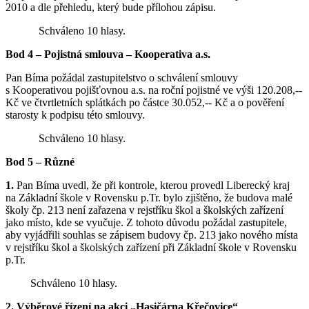
2010 a dle přehledu, který bude přílohou zápisu.
Schváleno 10 hlasy.
Bod 4 – Pojistná smlouva – Kooperativa a.s.
Pan Bíma požádal zastupitelstvo o schválení smlouvy
s Kooperativou pojišťovnou a.s. na roční pojistné ve výši 120.208,--
Kč ve čtvrtletních splátkách po částce 30.052,-- Kč a o pověření
starosty k podpisu této smlouvy.
Schváleno 10 hlasy.
Bod 5 – Různé
1.
Pan Bíma uvedl, že při kontrole, kterou provedl Liberecký kraj
na Základní škole v Rovensku p.Tr. bylo zjištěno, že budova malé
školy čp. 213 není zařazena v rejstříku škol a školských zařízení
jako místo, kde se vyučuje. Z tohoto důvodu požádal zastupitele,
aby vyjádřili souhlas se zápisem budovy čp. 213 jako nového místa
v rejstříku škol a školských zařízení při Základní škole v Rovensku
p.Tr.
Schváleno 10 hlasy.
2.
Výběrové řízení na akci „Hasičárna Křečovice“