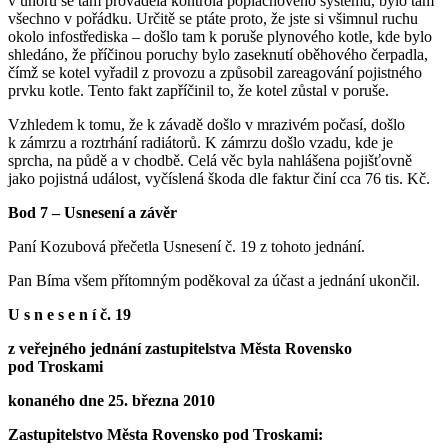
v únoru se tam prováděla kontrola poplachového systému, bylo tam
všechno v pořádku. Určitě se ptáte proto, že jste si všimnul ruchu
okolo infostřediska – došlo tam k poruše plynového kotle, kde bylo
shledáno, že příčinou poruchy bylo zaseknutí oběhového čerpadla,
čímž se kotel vyřadil z provozu a způsobil zareagování pojistného
prvku kotle. Tento fakt zapříčinil to, že kotel zůstal v poruše.
Vzhledem k tomu, že k závadě došlo v mrazivém počasí, došlo
k zámrzu a roztrhání radiátorů. K zámrzu došlo vzadu, kde je
sprcha, na půdě a v chodbě. Celá věc byla nahlášena pojišťovně
jako pojistná událost, vyčíslená škoda dle faktur činí cca 76 tis. Kč.
Bod 7 – Usnesení a závěr
Paní Kozubová přečetla Usnesení č. 19 z tohoto jednání.
Pan Bíma všem přítomným poděkoval za účast a jednání ukončil.
U s n e s e n í č. 19
z veřejného jednání zastupitelstva Města Rovensko
pod Troskami
konaného dne 25. března 2010
Zastupitelstvo Města Rovensko pod Troskami: