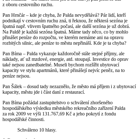
z oboru cestovního ruchu.
Pan Hrnčár – kde je chyba, že Palda nevydělává? Pár lidí, kteří
podnikají v cestovním ruchu zná, ti řeknou, že některá sezóna je
špatná např. vlivem špatného počasí, ale další sezóna je už dobrá.
Na Paldě je každá sezóna špatná. Máme tady něco, co by mohlo
přinášet peníze do rozpočtu, ve kterém nemáme ani na opravu
rozbitých silnic, ale peníze to městu nepřináší. Kde je ta chyba?
Pan Bíma – Palda vykazuje každoročně stále stejné příjmy, ale
náklady, ať už mzdové, energie, atd. stoupají. Investice do oprav
také nejsou zanedbatelné. Museli bychom rozšířit ubytovací
kapacity ve stylu apartmánů, které přinášejí nejvíc peněz, na to
peníze nejsou.
Pan Šálek – dosud tady nezaznělo, že město má příjem i z ubytovací
kapacity, městu jde i část daní z restaurací.
Pan Bíma požádal zastupitelstvo o schválení zhoršeného
hospodářského výsledku městského rekreačního zařízení Palda
za rok 2009 ve výši 131.767,69 Kč a jeho pokrytí z fondu
hospodářské činnosti.
Schváleno 10 hlasy.