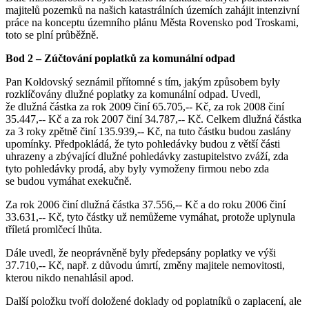
majitelů pozemků na našich katastrálních územích zahájit intenzivní
práce na konceptu územního plánu Města Rovensko pod Troskami,
toto se plní průběžně.
Bod 2 – Zúčtování poplatků za komunální odpad
Pan Koldovský seznámil přítomné s tím, jakým způsobem byly
rozklíčovány dlužné poplatky za komunální odpad. Uvedl,
že dlužná částka za rok 2009 činí 65.705,-- Kč, za rok 2008 činí
35.447,-- Kč a za rok 2007 činí 34.787,-- Kč. Celkem dlužná částka
za 3 roky zpětně činí 135.939,-- Kč, na tuto částku budou zaslány
upomínky. Předpokládá, že tyto pohledávky budou z větší části
uhrazeny a zbývající dlužné pohledávky zastupitelstvo zváží, zda
tyto pohledávky prodá, aby byly vymoženy firmou nebo zda
se budou vymáhat exekučně.
Za rok 2006 činí dlužná částka 37.556,-- Kč a do roku 2006 činí
33.631,-- Kč, tyto částky už nemůžeme vymáhat, protože uplynula
tříletá promlčecí lhůta.
Dále uvedl, že neoprávněně byly předepsány poplatky ve výši
37.710,-- Kč, např. z důvodu úmrtí, změny majitele nemovitosti,
kterou nikdo nenahlásil apod.
Další položku tvoří doložené doklady od poplatníků o zaplacení, ale