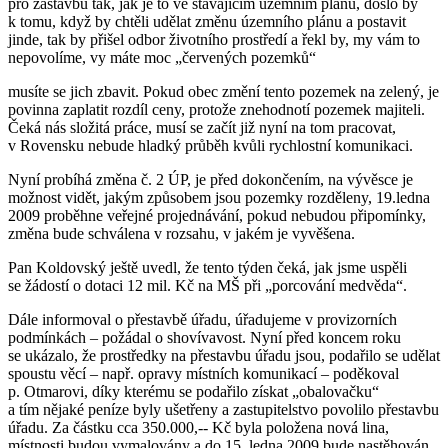
pro zástavbu tak, jak je to ve stávajícím územním plánu, došlo by
k tomu, když by chtěli udělat změnu územního plánu a postavit
jinde, tak by přišel odbor životního prostředí a řekl by, my vám to
nepovolíme, vy máte moc „červených pozemků“
musíte se jich zbavit. Pokud obec změní tento pozemek na zelený, je
povinna zaplatit rozdíl ceny, protože znehodnotí pozemek majiteli.
Čeká nás složitá práce, musí se začít již nyní na tom pracovat,
v Rovensku nebude hladký průběh kvůli rychlostní komunikaci.
Nyní probíhá změna č. 2 ÚP, je před dokončením, na vývěsce je
možnost vidět, jakým způsobem jsou pozemky rozděleny, 19.ledna
2009 proběhne veřejné projednávání, pokud nebudou připomínky,
změna bude schválena v rozsahu, v jakém je vyvěšena.
Pan Koldovský ještě uvedl, že tento týden čeká, jak jsme uspěli
se žádostí o dotaci 12 mil. Kč na MŠ při „porcování medvěda“.
Dále informoval o přestavbě úřadu, úřadujeme v provizorních
podmínkách – požádal o shovívavost. Nyní před koncem roku
se ukázalo, že prostředky na přestavbu úřadu jsou, podařilo se udělat
spoustu věcí – např. opravy místních komunikací – poděkoval
p. Otmarovi, díky kterému se podařilo získat „obalovačku“
a tím nějaké peníze byly ušetřeny a zastupitelstvo povolilo přestavbu
úřadu. Za částku cca 350.000,-- Kč byla položena nová lina,
místnosti budou vymalovány a do 15. ledna 2009 bude nastěhován