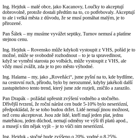
Ing. Hejduk – malé obce, jako Kacanovy, Loučky to akceptují
dobrovolně, protože dostali předtím na to, co potřebovaly. Akceptují
to ale i velká města z důvodu, že se musí pomáhat malým, je to
přirozené.
Pan Šálek – my musíme vyvážet septiky, Turnov nemusí a platíme
stejnou cenu.
Ing. Hejduk – Rovensko může kdykoli vystoupit z VHS, pořád je to
možné, může se svobodně rozhodnout – to je ta spravedlnost,
když se vymění starosta po volbách, může vystoupit z VHS, ale
vždy musí zvážit, zda je to pro město výhodné.
Ing. Halama – my, jako „Roveňáci“, jsme pyšní na to, kde bydlíme,
na cestovní ruch, přírodu, bylo by nerozumné, kdyby jakékoli další
zastupitelstvo tento trend, který jsme zde rozjeli, zničilo a zarazilo.
Pan Drapák – požádal upřesnit zvýšení vodného a stočného.
Dřívější tvrzení, že roční nárůst cen bude 5-10% bylo neseriózní,
předpokládal, že se toho budou držet. Lidé nemají jinou možnost,
než cenu akceptovat. Jsou zde lidé, kteří mají jeden plat, jednu
mateřskou, jeden důchod, nemají odměny ve výši tří platů apod.,
a musejí s tím nějak vyjít – je to vůči nim neseriózní.
Ing. Hejduk - stočné bude zvýšeno o 20%, vodné o 8,25%,