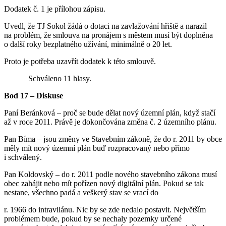
Dodatek č. 1 je přílohou zápisu.
Uvedl, že TJ Sokol žádá o dotaci na zavlažování hřiště a narazil
na problém, že smlouva na pronájem s městem musí být doplněna
o další roky bezplatného užívání, minimálně o 20 let.
Proto je potřeba uzavřít dodatek k této smlouvě.
Schváleno 11 hlasy.
Bod 17 – Diskuse
Paní Beránková – proč se bude dělat nový územní plán, když stačí
až v roce 2011. Právě je dokončována změna č. 2 územního plánu.
Pan Bíma – jsou změny ve Stavebním zákoně, že do r. 2011 by obce
měly mít nový územní plán buď rozpracovaný nebo přímo
i schválený.
Pan Koldovský – do r. 2011 podle nového stavebního zákona musí
obec zahájit nebo mít pořízen nový digitální plán. Pokud se tak
nestane, všechno padá a veškerý stav se vrací do
r. 1966 do intravilánu. Nic by se zde nedalo postavit. Největším
problémem bude, pokud by se nechaly pozemky určené