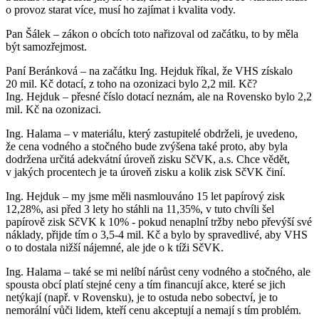
o provoz starat více, musí ho zajímat i kvalita vody.
Pan Šálek – zákon o obcích toto nařizoval od začátku, to by měla
být samozřejmost.
Paní Beránková – na začátku Ing. Hejduk říkal, že VHS získalo
20 mil. Kč dotací, z toho na ozonizaci bylo 2,2 mil. Kč?
Ing. Hejduk – přesné číslo dotací neznám, ale na Rovensko bylo 2,2
mil. Kč na ozonizaci.
Ing. Halama – v materiálu, který zastupitelé obdrželi, je uvedeno,
že cena vodného a stočného bude zvýšena také proto, aby byla
dodržena určitá adekvátní úroveň zisku SčVK, a.s. Chce vědět,
v jakých procentech je ta úroveň zisku a kolik zisk SčVK činí.
Ing. Hejduk – my jsme měli nasmlouváno 15 let papírový zisk
12,28%, asi před 3 lety ho stáhli na 11,35%, v tuto chvíli šel
papírově zisk SčVK k 10% - pokud nenaplní tržby nebo převýší své
náklady, přijde tím o 3,5-4 mil. Kč a bylo by spravedlivé, aby VHS
o to dostala nižší nájemné, ale jde o k tíži SčVK.
Ing. Halama – také se mi nelíbí nárůst ceny vodného a stočného, ale
spousta obcí platí stejné ceny a tím financují akce, které se jich
netýkají (např. v Rovensku), je to ostuda nebo sobectví, je to
nemorální vůči lidem, kteří cenu akceptují a nemají s tím problém.