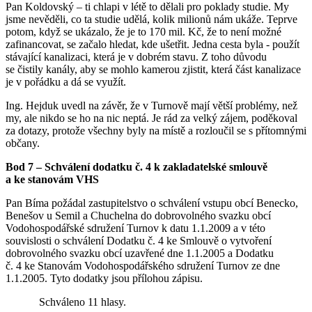
Pan Koldovský – ti chlapi v létě to dělali pro poklady studie. My
jsme nevěděli, co ta studie udělá, kolik milionů nám ukáže. Teprve
potom, když se ukázalo, že je to 170 mil. Kč, že to není možné
zafinancovat, se začalo hledat, kde ušetřit. Jedna cesta byla - použít
stávající kanalizaci, která je v dobrém stavu. Z toho důvodu
se čistily kanály, aby se mohlo kamerou zjistit, která část kanalizace
je v pořádku a dá se využít.
Ing. Hejduk uvedl na závěr, že v Turnově mají větší problémy, než
my, ale nikdo se ho na nic neptá. Je rád za velký zájem, poděkoval
za dotazy, protože všechny byly na místě a rozloučil se s přítomnými
občany.
Bod 7 – Schválení dodatku č. 4 k zakladatelské smlouvě
a ke stanovám VHS
Pan Bíma požádal zastupitelstvo o schválení vstupu obcí Benecko,
Benešov u Semil a Chuchelna do dobrovolného svazku obcí
Vodohospodářské sdružení Turnov k datu 1.1.2009 a v této
souvislosti o schválení Dodatku č. 4 ke Smlouvě o vytvoření
dobrovolného svazku obcí uzavřené dne 1.1.2005 a Dodatku
č. 4 ke Stanovám Vodohospodářského sdružení Turnov ze dne
1.1.2005. Tyto dodatky jsou přílohou zápisu.
Schváleno 11 hlasy.