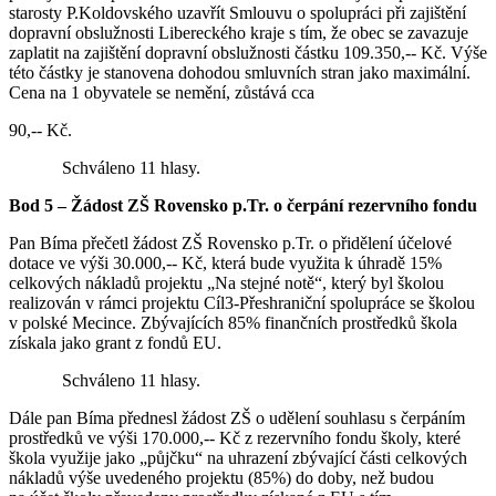
starosty P.Koldovského uzavřít Smlouvu o spolupráci při zajištění
dopravní obslužnosti Libereckého kraje s tím, že obec se zavazuje
zaplatit na zajištění dopravní obslužnosti částku 109.350,-- Kč. Výše
této částky je stanovena dohodou smluvních stran jako maximální.
Cena na 1 obyvatele se nemění, zůstává cca
90,-- Kč.
Schváleno 11 hlasy.
Bod 5 – Žádost ZŠ Rovensko p.Tr. o čerpání rezervního fondu
Pan Bíma přečetl žádost ZŠ Rovensko p.Tr. o přidělení účelové
dotace ve výši 30.000,-- Kč, která bude využita k úhradě 15%
celkových nákladů projektu „Na stejné notě“, který byl školou
realizován v rámci projektu Cíl3-Přeshraniční spolupráce se školou
v polské Mecince. Zbývajících 85% finančních prostředků škola
získala jako grant z fondů EU.
Schváleno 11 hlasy.
Dále pan Bíma přednesl žádost ZŠ o udělení souhlasu s čerpáním
prostředků ve výši 170.000,-- Kč z rezervního fondu školy, které
škola využije jako „půjčku“ na uhrazení zbývající části celkových
nákladů výše uvedeného projektu (85%) do doby, než budou