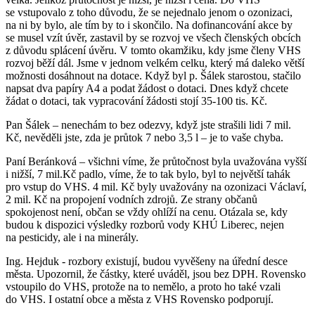
se vstupovalo z toho důvodu, že se nejednalo jenom o ozonizaci,
na ni by bylo, ale tím by to i skončilo. Na dofinancování akce by
se musel vzít úvěr, zastavil by se rozvoj ve všech členských obcích
z důvodu splácení úvěru. V tomto okamžiku, kdy jsme členy VHS
rozvoj běží dál. Jsme v jednom velkém celku, který má daleko větší
možnosti dosáhnout na dotace. Když byl p. Šálek starostou, stačilo
napsat dva papíry A4 a podat žádost o dotaci. Dnes když chcete
žádat o dotaci, tak vypracování žádosti stojí 35-100 tis. Kč.
Pan Šálek – nenechám to bez odezvy, když jste strašili lidi 7 mil.
Kč, nevěděli jste, zda je průtok 7 nebo 3,5 l – je to vaše chyba.
Paní Beránková – všichni víme, že průtočnost byla uvažována vyšší
i nižší, 7 mil.Kč padlo, víme, že to tak bylo, byl to největší tahák
pro vstup do VHS. 4 mil. Kč byly uvažovány na ozonizaci Václaví,
2 mil. Kč na propojení vodních zdrojů. Ze strany občanů
spokojenost není, občan se vždy ohlíží na cenu. Otázala se, kdy
budou k dispozici výsledky rozborů vody KHÚ Liberec, nejen
na pesticidy, ale i na minerály.
Ing. Hejduk - rozbory existují, budou vyvěšeny na úřední desce
města. Upozornil, že částky, které uváděl, jsou bez DPH. Rovensko
vstoupilo do VHS, protože na to nemělo, a proto ho také vzali
do VHS. I ostatní obce a města z VHS Rovensko podporují.