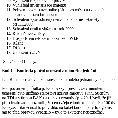
Vyhlášení rozpočtového provizoria
Vyhlášení inventarizace majetku
Pořízení nového územního plánu pro město na základě
ustanovení stavebního zákona
Schválení výše odměny neuvolněného místostarosty
od 1.1.2009
Schválení ceníku služeb na rok 2009
Rozpočtové změny
Hospodaření rekreačního zařízení Palda
Různé
Diskuse
Usnesení a závěr
Schváleno 11 hlasy.
Bod 1 – Kontrola plnění usnesení z minulého jednání
Pan Bíma konstatoval, že usnesení z minulého jednání bylo splněno.
Po upozornění p. Šálka p. Koldovský upřesnil, že v minulém
usnesení bylo uloženo starostovi uzavřít smlouvu s Ing. Suchým
na TDI a s firmou BAK na opravu verandy čp. 429. Uvedl, že již
při schvalování upozornili, že cena zřejmě bude minimálně o 100 tis.
Kč vyšší. Skutečnost to potvrdila, na kabel budou dány fotografie,
jak to před opravou vypadalo – bylo to skutečně nebezpečné.