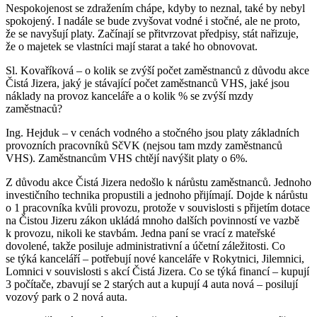
Nespokojenost se zdražením chápe, kdyby to neznal, také by nebyl
spokojený. I nadále se bude zvyšovat vodné i stočné, ale ne proto,
že se navyšují platy. Začínají se přitvrzovat předpisy, stát nařizuje,
že o majetek se vlastníci mají starat a také ho obnovovat.
Sl. Kovaříková – o kolik se zvýší počet zaměstnanců z důvodu akce
Čistá Jizera, jaký je stávající počet zaměstnanců VHS, jaké jsou
náklady na provoz kanceláře a o kolik % se zvýší mzdy
zaměstnaců?
Ing. Hejduk – v cenách vodného a stočného jsou platy základních
provozních pracovníků SčVK (nejsou tam mzdy zaměstnanců
VHS). Zaměstnancům VHS chtějí navýšit platy o 6%.
Z důvodu akce Čistá Jizera nedošlo k nárůstu zaměstnanců. Jednoho
investičního technika propustili a jednoho přijímají. Dojde k nárůstu
o 1 pracovníka kvůli provozu, protože v souvislosti s přijetím dotace
na Čistou Jizeru zákon ukládá mnoho dalších povinností ve vazbě
k provozu, nikoli ke stavbám. Jedna paní se vrací z mateřské
dovolené, takže posiluje administrativní a účetní záležitosti. Co
se týká kanceláří – potřebují nové kanceláře v Rokytnici, Jilemnici,
Lomnici v souvislosti s akcí Čistá Jizera. Co se týká financí – kupují
3 počítače, zbavují se 2 starých aut a kupují 4 auta nová – posilují
vozový park o 2 nová auta.