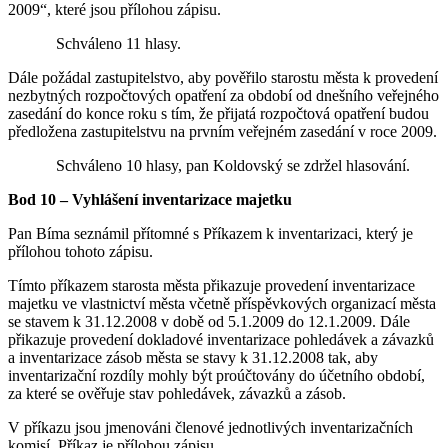
2009“, které jsou přílohou zápisu.
Schváleno 11 hlasy.
Dále požádal zastupitelstvo, aby pověřilo starostu města k provedení
nezbytných rozpočtových opatření za období od dnešního veřejného
zasedání do konce roku s tím, že přijatá rozpočtová opatření budou
předložena zastupitelstvu na prvním veřejném zasedání v roce 2009.
Schváleno 10 hlasy, pan Koldovský se zdržel hlasování.
Bod 10 – Vyhlášení inventarizace majetku
Pan Bíma seznámil přítomné s Příkazem k inventarizaci, který je
přílohou tohoto zápisu.
Tímto příkazem starosta města přikazuje provedení inventarizace
majetku ve vlastnictví města včetně příspěvkových organizací města
se stavem k 31.12.2008 v době od 5.1.2009 do 12.1.2009. Dále
přikazuje provedení dokladové inventarizace pohledávek a závazků
a inventarizace zásob města se stavy k 31.12.2008 tak, aby
inventarizační rozdíly mohly být proúčtovány do účetního období,
za které se ověřuje stav pohledávek, závazků a zásob.
V příkazu jsou jmenováni členové jednotlivých inventarizačních
komisí. Příkaz je přílohou zápisu.