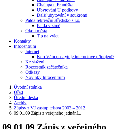
Chalupa u Františka
Ubytování U podkovy
Další ubytování v soukromí
Palda rekreační středisko s.r.o.
Palda v zimě
Okolí města
Tip na výlet
Kontakty
Infocentrum
Internet
Kdo Vám poskytuje internetové připojení?
Ke stažení
Rozcestník začátečníka
Odkazy
Novinky Infocentrum
Úvodní stránka
Úřad
Úřední deska
Archiv
Zápisy z VJ zastupitelstva 2003 – 2012
09.01.09 Zápis z veřejného jednání...
09.01.09 Zápis z veřejného