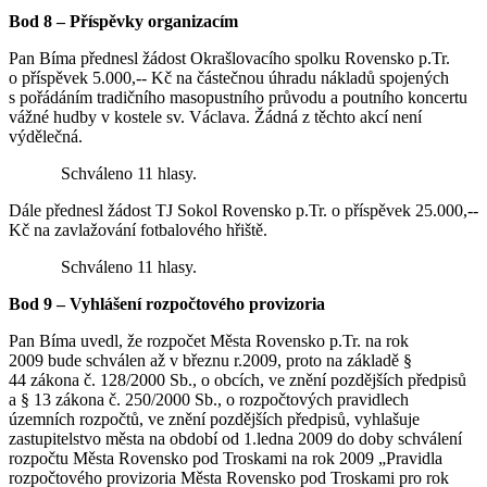
Bod 8 – Příspěvky organizacím
Pan Bíma přednesl žádost Okrašlovacího spolku Rovensko p.Tr.
o příspěvek 5.000,-- Kč na částečnou úhradu nákladů spojených
s pořádáním tradičního masopustního průvodu a poutního koncertu
vážné hudby v kostele sv. Václava. Žádná z těchto akcí není
výdělečná.
Schváleno 11 hlasy.
Dále přednesl žádost TJ Sokol Rovensko p.Tr. o příspěvek 25.000,--
Kč na zavlažování fotbalového hřiště.
Schváleno 11 hlasy.
Bod 9 – Vyhlášení rozpočtového provizoria
Pan Bíma uvedl, že rozpočet Města Rovensko p.Tr. na rok
2009 bude schválen až v březnu r.2009, proto na základě §
44 zákona č. 128/2000 Sb., o obcích, ve znění pozdějších předpisů
a § 13 zákona č. 250/2000 Sb., o rozpočtových pravidlech
územních rozpočtů, ve znění pozdějších předpisů, vyhlašuje
zastupitelstvo města na období od 1.ledna 2009 do doby schválení
rozpočtu Města Rovensko pod Troskami na rok 2009 „Pravidla
rozpočtového provizoria Města Rovensko pod Troskami pro rok