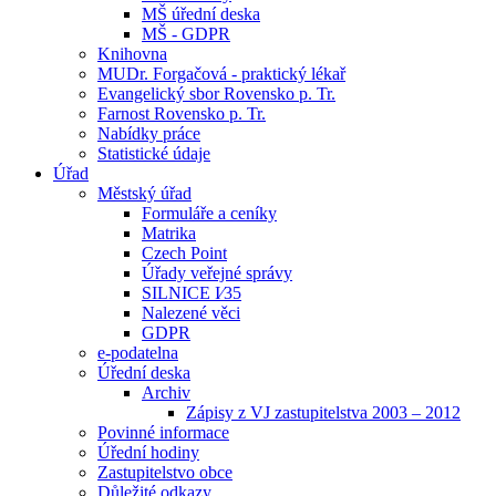
MŠ úřední deska
MŠ - GDPR
Knihovna
MUDr. Forgačová - praktický lékař
Evangelický sbor Rovensko p. Tr.
Farnost Rovensko p. Tr.
Nabídky práce
Statistické údaje
Úřad
Městský úřad
Formuláře a ceníky
Matrika
Czech Point
Úřady veřejné správy
SILNICE I⁄35
Nalezené věci
GDPR
e-podatelna
Úřední deska
Archiv
Zápisy z VJ zastupitelstva 2003 – 2012
Povinné informace
Úřední hodiny
Zastupitelstvo obce
Důležité odkazy