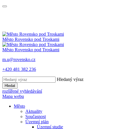
Město
Rovensko
pod Troskami
Město
Rovensko
pod Troskami
m.u@rovensko.cz
+420 481 382 236
Hledaný výraz
Hledat
rozšířené vyhledávání
Mapa webu
Město
Aktuality
Současnost
Územní plán
Územní studie