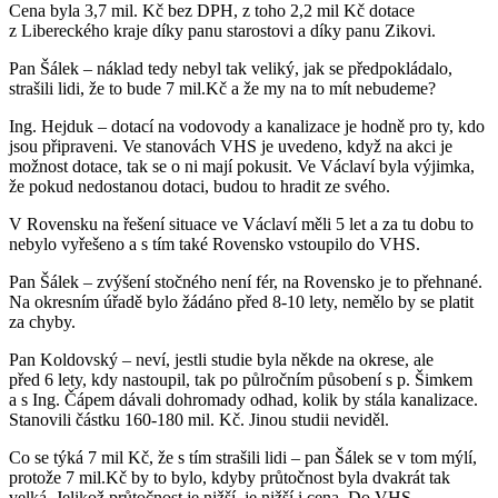
Cena byla 3,7 mil. Kč bez DPH, z toho 2,2 mil Kč dotace
z Libereckého kraje díky panu starostovi a díky panu Zikovi.
Pan Šálek – náklad tedy nebyl tak veliký, jak se předpokládalo,
strašili lidi, že to bude 7 mil.Kč a že my na to mít nebudeme?
Ing. Hejduk – dotací na vodovody a kanalizace je hodně pro ty, kdo
jsou připraveni. Ve stanovách VHS je uvedeno, když na akci je
možnost dotace, tak se o ni mají pokusit. Ve Václaví byla výjimka,
že pokud nedostanou dotaci, budou to hradit ze svého.
V Rovensku na řešení situace ve Václaví měli 5 let a za tu dobu to
nebylo vyřešeno a s tím také Rovensko vstoupilo do VHS.
Pan Šálek – zvýšení stočného není fér, na Rovensko je to přehnané.
Na okresním úřadě bylo žádáno před 8-10 lety, nemělo by se platit
za chyby.
Pan Koldovský – neví, jestli studie byla někde na okrese, ale
před 6 lety, kdy nastoupil, tak po půlročním působení s p. Šimkem
a s Ing. Čápem dávali dohromady odhad, kolik by stála kanalizace.
Stanovili částku 160-180 mil. Kč. Jinou studii neviděl.
Co se týká 7 mil Kč, že s tím strašili lidi – pan Šálek se v tom mýlí,
protože 7 mil.Kč by to bylo, kdyby průtočnost byla dvakrát tak
velká. Jelikož průtočnost je nižší, je nižší i cena. Do VHS