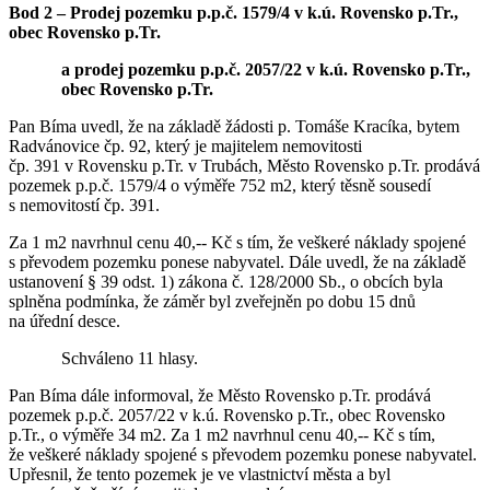
Bod 2 –
Prodej pozemku p.p.č. 1579/4 v k.ú. Rovensko p.Tr.,
obec Rovensko p.Tr.
a prodej pozemku p.p.č. 2057/22 v k.ú. Rovensko p.Tr.,
obec Rovensko p.Tr.
Pan Bíma uvedl, že na základě žádosti p. Tomáše Kracíka, bytem
Radvánovice čp. 92, který je majitelem nemovitosti
čp. 391 v Rovensku p.Tr. v Trubách, Město Rovensko p.Tr. prodává
pozemek p.p.č. 1579/4 o výměře 752 m2, který těsně sousedí
s nemovitostí čp. 391.
Za 1 m2 navrhnul cenu 40,-- Kč s tím, že veškeré náklady spojené
s převodem pozemku ponese nabyvatel. Dále uvedl, že na základě
ustanovení § 39 odst. 1) zákona č. 128/2000 Sb., o obcích byla
splněna podmínka, že záměr byl zveřejněn po dobu 15 dnů
na úřední desce.
Schváleno 11 hlasy.
Pan Bíma dále informoval, že Město Rovensko p.Tr. prodává
pozemek p.p.č. 2057/22 v k.ú. Rovensko p.Tr., obec Rovensko
p.Tr., o výměře 34 m2. Za 1 m2 navrhnul cenu 40,-- Kč s tím,
že veškeré náklady spojené s převodem pozemku ponese nabyvatel.
Upřesnil, že tento pozemek je ve vlastnictví města a byl