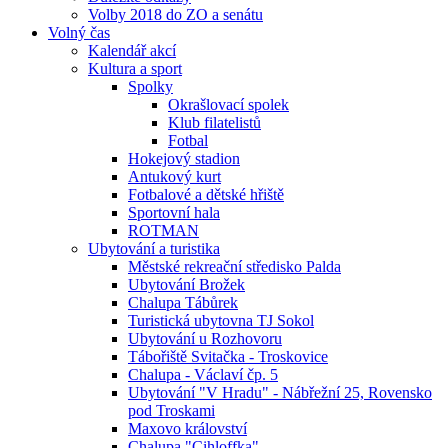
Volby 2018 do ZO a senátu
Volný čas
Kalendář akcí
Kultura a sport
Spolky
Okrašlovací spolek
Klub filatelistů
Fotbal
Hokejový stadion
Antukový kurt
Fotbalové a dětské hřiště
Sportovní hala
ROTMAN
Ubytování a turistika
Městské rekreační středisko Palda
Ubytování Brožek
Chalupa Tábůrek
Turistická ubytovna TJ Sokol
Ubytování u Rozhovoru
Tábořiště Svitačka - Troskovice
Chalupa - Václaví čp. 5
Ubytování "V Hradu" - Nábřežní 25, Rovensko
pod Troskami
Maxovo království
Chalupa "Cihloffka"