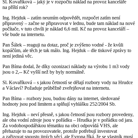
Sl. Kovaříková – jaký je v rozpočtu náklad na provoz kanceláře
na příští rok?
Ing. Hejduk – zatím neumím odpovědět, rozpočet zatím není
připravený – začne se připravovat v lednu, bude tam náklad na nové
počítače, v tuto chvíli je náklad 6,6 mil. Kč na provoz kanceláří –
vše bude na internetu.
Pan Šálek – reaguji na dotaz, proč je zvýšeno vodné - že kvůli
kopáčům, ale těch je tak málo. Ing. Hejduk – dle tiskové zprávy to
není jediná věc.
Pan Bíma dodal, že díky ozonizaci náklady na výrobu 1 m3 vody
jsou o 2,-- Kč vyšší než by byly normálně.
Sl. Kovaříková – s jakou četností se dělají rozbory vody na Hrudce
a Václaví? Požaduje průběžně zveřejňovat na internetu.
Pan Bíma – rozbory jsou, budou dány na internet, sledované
hodnoty jsou pod limitem a splňují vyhlášku 252/2004 Sb.
Ing. Hejduk – neví přesně, s jakou četností jsou rozbory provedeny,
ale oba vodní zdroje jsou v pořádku – Hrudka je v pořádku od jara.
Za vodohospodářskou tématiku na obci odpovídá VHS, ale
přehazuje to na provozovatele, protože potřebují investovat
a zařizovat spoustu jiných věcí, ale Evropa říká, že se vlastník musí