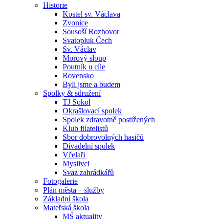
Historie
Kostel sv. Václava
Zvonice
Sousoší Rozhovor
Svatopluk Čech
Sv. Václav
Morový sloup
Poutník u cíle
Rovensko
Byli jsme a budem
Spolky & sdružení
TJ Sokol
Okrašlovací spolek
Spolek zdravotně postižených
Klub filatelistů
Sbor dobrovolných hasičů
Divadelní spolek
Včelaři
Myslivci
Svaz zahrádkářů
Fotogalerie
Plán města – služby
Základní škola
Mateřská škola
MŠ aktuality