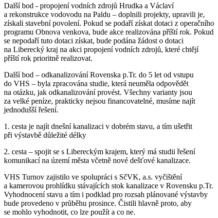
Další bod - propojení vodních zdrojů Hrudka a Václaví
a rekonstrukce vodovodu na Paldu – doplnili projekty, upravili je,
získali stavební povolení. Pokud se podaří získat dotaci z operačního
programu Obnova venkova, bude akce realizována příští rok. Pokud
se nepodaří tuto dotaci získat, bude podána žádost o dotaci
na Liberecký kraj na akci propojení vodních zdrojů, které chtějí
příští rok prioritně realizovat.
Další bod – odkanalizování Rovenska p.Tr. do 5 let od vstupu
do VHS – byla zpracována studie, která neuměla odpovědět
na otázku, jak odkanalizování provést. Všechny varianty jsou
za velké peníze, prakticky nejsou financovatelné, musíme najít
jednodušší řešení.
1. cesta je najít dnešní kanalizaci v dobrém stavu, a tím ušetřit
při výstavbě důležité délky
2. cesta – spojit se s Libereckým krajem, který má studii řešení
komunikací na území města včetně nové dešťové kanalizace.
VHS Turnov zajistilo ve spolupráci s SčVK, a.s. vyčištění
a kamerovou prohlídku stávajících stok kanalizace v Rovensku p.Tr.
Vyhodnocení stavu a tím i podklad pro rozsah plánované výstavby
bude provedeno v průběhu prosince. Čistili hlavně proto, aby
se mohlo vyhodnotit, co lze použít a co ne.