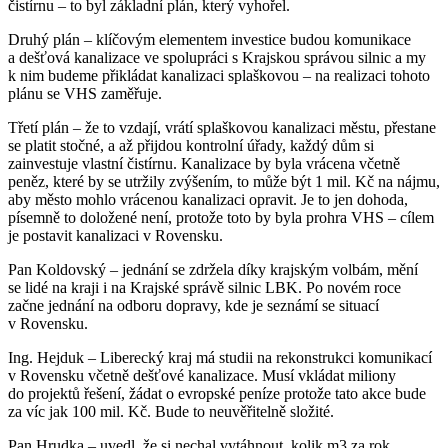
čistírnu – to byl základní plán, který vyhořel.
Druhý plán – klíčovým elementem investice budou komunikace
a dešťová kanalizace ve spolupráci s Krajskou správou silnic a my
k nim budeme přikládat kanalizaci splaškovou – na realizaci tohoto
plánu se VHS zaměřuje.
Třetí plán – že to vzdají, vrátí splaškovou kanalizaci městu, přestane
se platit stočné, a až přijdou kontrolní úřady, každý dům si
zainvestuje vlastní čistírnu. Kanalizace by byla vrácena včetně
peněz, které by se utržily zvýšením, to může být 1 mil. Kč na nájmu,
aby město mohlo vrácenou kanalizaci opravit. Je to jen dohoda,
písemně to doložené není, protože toto by byla prohra VHS – cílem
je postavit kanalizaci v Rovensku.
Pan Koldovský – jednání se zdržela díky krajským volbám, mění
se lidé na kraji i na Krajské správě silnic LBK. Po novém roce
začne jednání na odboru dopravy, kde je seznámí se situací
v Rovensku.
Ing. Hejduk – Liberecký kraj má studii na rekonstrukci komunikací
v Rovensku včetně dešťové kanalizace. Musí vkládat miliony
do projektů řešení, žádat o evropské peníze protože tato akce bude
za víc jak 100 mil. Kč. Bude to neuvěřitelně složité.
Pan Hrudka – uvedl, že si nechal vytáhnout, kolik m3 za rok