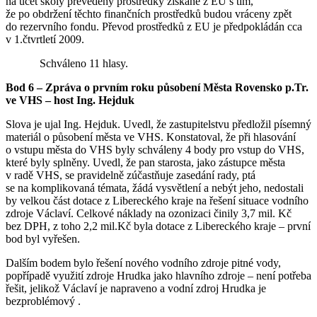
na účet školy převedeny prostředky získané z EU s tím,
že po obdržení těchto finančních prostředků budou vráceny zpět
do rezervního fondu. Převod prostředků z EU je předpokládán cca
v 1.čtvrtletí 2009.
Schváleno 11 hlasy.
Bod 6 – Zpráva o prvním roku působení Města Rovensko p.Tr.
ve VHS – host Ing. Hejduk
Slova je ujal Ing. Hejduk. Uvedl, že zastupitelstvu předložil písemný
materiál o působení města ve VHS. Konstatoval, že při hlasování
o vstupu města do VHS byly schváleny 4 body pro vstup do VHS,
které byly splněny. Uvedl, že pan starosta, jako zástupce města
v radě VHS, se pravidelně zúčastňuje zasedání rady, ptá
se na komplikovaná témata, žádá vysvětlení a nebýt jeho, nedostali
by velkou část dotace z Libereckého kraje na řešení situace vodního
zdroje Václaví. Celkové náklady na ozonizaci činily 3,7 mil. Kč
bez DPH, z toho 2,2 mil.Kč byla dotace z Libereckého kraje – první
bod byl vyřešen.
Dalším bodem bylo řešení nového vodního zdroje pitné vody,
popřípadě využití zdroje Hrudka jako hlavního zdroje – není potřeba
řešit, jelikož Václaví je napraveno a vodní zdroj Hrudka je
bezproblémový .