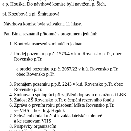
a p. Houška. Do návrhové komise byli navrženi p. Šich,
pí. Kozubová a pí. Šmirausová.
Návrhová komise byla schválena 11 hlasy.
Pan Bíma seznámil přítomné s programem jednání:
1. Kontrola usnesení z minulého jednání
Prodej pozemku p.p.č. 1579/4 v k.ú. Rovensko p.Tr., obec
Rovensko p.Tr.
a prodej pozemku p.p.č. 2057/22 v k.ú. Rovensko p.Tr.,
obec Rovensko p.Tr.
Pronájem pozemku p.p.č. 2243 v k.ú. Rovensko p.Tr. obec
Rovensko p.Tr.
Smlouva o spolupráci při zajištění dopravní obslužnosti LBK
Žádost ZŠ Rovensko p.Tr. o čerpání rezervního fondu
Zpráva o prvním roku působení Města Rovensko p.Tr.
ve VHS – host Ing. Hejduk
Schválení dodatku č. 4 k zakladatelské smlouvě
a ke stanovám VHS
Příspěvky organizacím