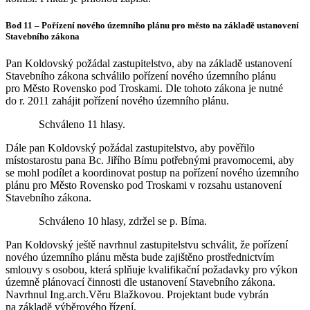
Bod 11 – Pořízení nového územního plánu pro město na základě ustanovení
Stavebního
zákona
Pan Koldovský požádal zastupitelstvo, aby na základě ustanovení
Stavebního zákona schválilo pořízení nového územního plánu
pro Město Rovensko pod Troskami. Dle tohoto zákona je nutné
do r. 2011 zahájit pořízení nového územního plánu.
Schváleno 11 hlasy.
Dále pan Koldovský požádal zastupitelstvo, aby pověřilo
místostarostu pana Bc. Jiřího Bímu potřebnými pravomocemi, aby
se mohl podílet a koordinovat postup na pořízení nového územního
plánu pro Město Rovensko pod Troskami v rozsahu ustanovení
Stavebního zákona.
Schváleno 10 hlasy, zdržel se p. Bíma.
Pan Koldovský ještě navrhnul zastupitelstvu schválit, že pořízení
nového územního plánu města bude zajištěno prostřednictvím
smlouvy s osobou, která splňuje kvalifikační požadavky pro výkon
územně plánovací činnosti dle ustanovení Stavebního zákona.
Navrhnul Ing.arch.Věru Blažkovou. Projektant bude vybrán
na základě výběrového řízení.