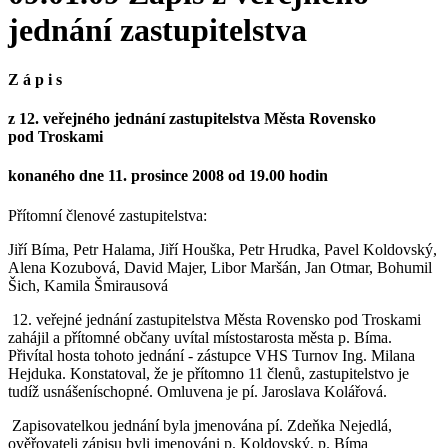
jednání zastupitelstva
Z á p i s
z 12. veřejného jednání zastupitelstva Města Rovensko
pod Troskami
konaného dne 11. prosince 2008 od 19.00 hodin
Přítomní členové zastupitelstva:
Jiří Bíma, Petr Halama, Jiří Houška, Petr Hrudka, Pavel Koldovský,
Alena Kozubová, David Majer, Libor Maršán, Jan Otmar, Bohumil
Šich, Kamila Šmirausová
12. veřejné jednání zastupitelstva Města Rovensko pod Troskami
zahájil a přítomné občany uvítal místostarosta města p. Bíma.
Přivítal hosta tohoto jednání - zástupce VHS Turnov Ing. Milana
Hejduka. Konstatoval, že je přítomno 11 členů, zastupitelstvo je
tudíž usnášeníschopné. Omluvena je pí. Jaroslava Kolářová.
Zapisovatelkou jednání byla jmenována pí. Zdeňka Nejedlá,
ověřovateli zápisu byli jmenováni p. Koldovský, p. Bíma