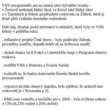
VHS nezapomnělo ani na ostatní obce bývalého svazku –
v Žernově nedostali žádný úkol, ve Ktové také žádný úkol
a v Tatobitech je řešeno prodloužení vodovodu na Žlábek, které je
těsně před vydáním územního rozhodnutí.
Dále Ing. Hejduk podal informace o otázkách, které byly ve VHS
řešeny v průběhu roku:
- miliardový projekt Čistá Jizera – byly podávány žádosti,
prováděny soutěže, dopadli dobře až na úvěrovou soutěž
- dostali dotace na 8-9 akcí z Libereckého kraje z Programu obnovy
venkova
- rozšířili VHS o Benecko a Svazek Semily
- rozhodli se, že budou koncesním řízením hledat nového
provozovatele
- vypracovali plán obnovy majetku, bylo zjištěno, že nejhorší stav
vodovodů je v Rovensku p.Tr.
- řešili cenu vodného a stočného pro r. 2009 – byla zvýšena celkem
o 13% (8,23% vodné a 20% stočné)