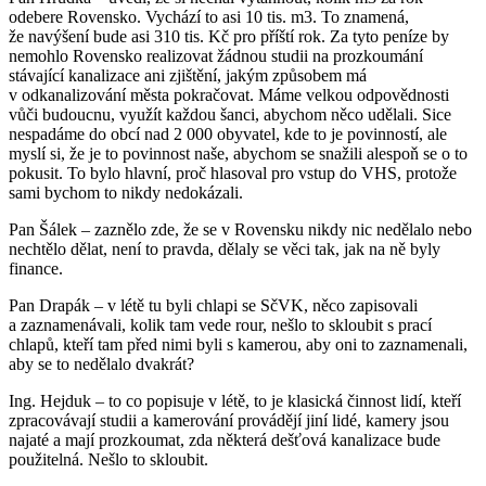
odebere Rovensko. Vychází to asi 10 tis. m3. To znamená,
že navýšení bude asi 310 tis. Kč pro příští rok. Za tyto peníze by
nemohlo Rovensko realizovat žádnou studii na prozkoumání
stávající kanalizace ani zjištění, jakým způsobem má
v odkanalizování města pokračovat. Máme velkou odpovědnosti
vůči budoucnu, využít každou šanci, abychom něco udělali. Sice
nespadáme do obcí nad 2 000 obyvatel, kde to je povinností, ale
myslí si, že je to povinnost naše, abychom se snažili alespoň se o to
pokusit. To bylo hlavní, proč hlasoval pro vstup do VHS, protože
sami bychom to nikdy nedokázali.
Pan Šálek – zaznělo zde, že se v Rovensku nikdy nic nedělalo nebo
nechtělo dělat, není to pravda, dělaly se věci tak, jak na ně byly
finance.
Pan Drapák – v létě tu byli chlapi se SčVK, něco zapisovali
a zaznamenávali, kolik tam vede rour, nešlo to skloubit s prací
chlapů, kteří tam před nimi byli s kamerou, aby oni to zaznamenali,
aby se to nedělalo dvakrát?
Ing. Hejduk – to co popisuje v létě, to je klasická činnost lidí, kteří
zpracovávají studii a kamerování provádějí jiní lidé, kamery jsou
najaté a mají prozkoumat, zda některá dešťová kanalizace bude
použitelná. Nešlo to skloubit.