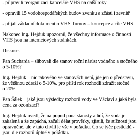
- připravili reorganizaci kanceláře VHS na další roky
- opravili 15 vodohospodářských budov zvenku a zčásti i zevnitř
- přijali základní dokument o VHS Turnov – koncepce a cíle VHS
Nakonec Ing. Hejduk upozornil, že všechny informace o činnosti
VHS jsou na internetových stránkách.
Diskuse:
Pan Sucharda – slibovali dle stanov roční nárůst vodného a stočného
o 5-10%?
Ing. Hejduk – nic takového ve stanovách není, jde jen o představu,
že většinou zdraží o 5-10%, pro příští rok rozhodli zdražit stočné
o 20%.
Pan Šálek – jaké jsou výsledky rozborů vody ve Václaví a jaká byla
cena za ozonizaci?
Ing. Hejduk uvedl, že na popud pana starosty a lidí, že voda je
zakalená a že zapáchá, začali dělat prověrky, zjistili, že stížnosti jsou
oprávněné, ale v tuto chvíli je vše v pořádku. Co se týče pesticidů -
jsou dle rozborů úplně v pořádku.