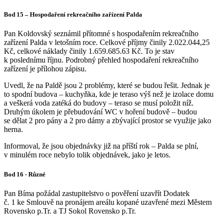
Bod 15 – Hospodaření rekreačního zařízení Palda
Pan Koldovský seznámil přítomné s hospodařením rekreačního
zařízení Palda v letošním roce. Celkové příjmy činily 2.022.044,25
Kč, celkové náklady činily 1.659.685.63 Kč. To je stav
k poslednímu říjnu. Podrobný přehled hospodaření rekreačního
zařízení je přílohou zápisu.
Uvedl, že na Paldě jsou 2 problémy, které se budou řešit. Jednak je
to spodní budova – kuchyňka, kde je teraso výš než je izolace domu
a veškerá voda zatéká do budovy – teraso se musí položit níž.
Druhým úkolem je přebudování WC v hoření budově – budou
se dělat 2 pro pány a 2 pro dámy a zbývající prostor se využije jako
herna.
Informoval, že jsou objednávky již na příští rok – Palda se plní,
v minulém roce nebylo tolik objednávek, jako je letos.
Bod 16 - Různé
Pan Bíma požádal zastupitelstvo o pověření uzavřít Dodatek
č. 1 ke Smlouvě na pronájem areálu kopané uzavřené mezi Městem
Rovensko p.Tr. a TJ Sokol Rovensko p.Tr.