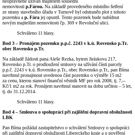
neoprávněně užíván majitelem sousední
nemovitosti
p.Fárou.
Na základě provedeného místního šetření
ze strany stavebního úřadu v Turnově byl odstraněn plot z tohoto
pozemku a
p. Fára
jej opustil. Tento pozemek bude nabídnut
novým majitelům nemovitosti čp. 369 v Revoluční ulici.
Schváleno 11 hlasy.
Bod 3 – Pronájem pozemku p.p.č. 2243 v k.ú. Rovensko p.Tr.
obec Rovensko p.Tr.
Na základě žádosti pana Aleše Rezka, bytem Jiráskova 217,
Rovensko p.Tr. o prodloužení smlouvy na užívání části parcely
p.p.č. 2243 v k.ú. Rovensko p.Tr., obec Rovensko p.Tr., pan Bíma
navrhnul pronajmout uvedenou část pozemku o výměře 15 m2
za cenu, kterou stanoví finanční věstník MF pro rok 2008, tj. 7,--
Kč/1 m2 za rok. Pronájem navrhnul stanovit na dobu určitou – 5 let,
tj. do 31.12.2014.
Schváleno 11 hlasy.
Bod 4 – Smlouva o spolupráci při zajištění dopravní obslužnosti
LBK
Pan Bíma požádal zastupitelstvo o schválení Smlouvy o spolupráci
při zajištění dopravní obslužnosti Libereckého kraje a o pověření