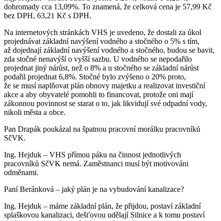
dohromady cca 13,09%. To znamená, že celková cena je 57,99 Kč
bez DPH, 63,21 Kč s DPH.
Na internetových stránkách VHS je uvedeno, že dostali za úkol
projednávat základní navýšení vodného a stočného o 5% s tím,
až dojednají základní navýšení vodného a stočného, budou se bavit,
zda stočné nenavýší o vyšší sazbu. U vodného se nepodařilo
projednat jiný nárůst, než o 8% a u stočného se základní nárůst
podařil projednat 6,8%. Stočné bylo zvýšeno o 20% proto,
že se musí naplňovat plán obnovy majetku a realizovat investiční
akce a aby obyvatelé pomohli to financovat, protože oni mají
zákonnou povinnost se starat o to, jak likvidují své odpadní vody,
nikoli města a obce.
Pan Drapák poukázal na špatnou pracovní morálku pracovníků
SčVK.
Ing. Hejduk – VHS přímou páku na činnost jednotlivých
pracovníků SčVK nemá. Zaměstnanci musí být motivováni
odměnami.
Paní Beránková – jaký plán je na vybudování kanalizace?
Ing. Hejduk – máme základní plán, že přijdou, postaví základní
splaškovou kanalizaci, dešťovou udělají Silnice a k tomu postaví