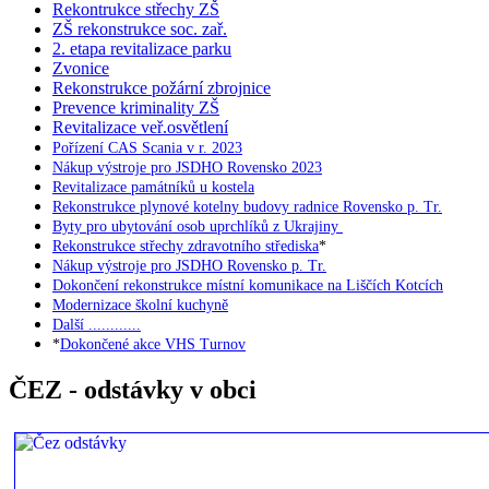
Rekontrukce střechy ZŠ
ZŠ rekonstrukce soc. zař.
2. etapa revitalizace parku
Zvonice
Rekonstrukce požární zbrojnice
Prevence kriminality ZŠ
Revitalizace veř.osvětlení
Pořízení CAS Scania v r. 2023
Nákup výstroje pro JSDHO Rovensko 2023
Revitalizace památníků u kostela
Rekonstrukce plynové kotelny budovy radnice Rovensko p. Tr.
Byty pro ubytování osob uprchlíků z Ukrajiny
Rekonstrukce střechy zdravotního střediska
*
Nákup výstroje pro JSDHO Rovensko p. Tr.
Dokončení rekonstrukce místní komunikace na Liščích Kotcích
Modernizace školní kuchyně
Další ............
*
Dokončené akce VHS Turnov
ČEZ - odstávky v obci