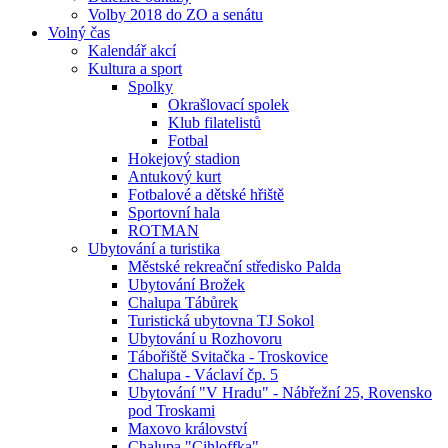
Volby 2018 do ZO a senátu
Volný čas
Kalendář akcí
Kultura a sport
Spolky
Okrašlovací spolek
Klub filatelistů
Fotbal
Hokejový stadion
Antukový kurt
Fotbalové a dětské hřiště
Sportovní hala
ROTMAN
Ubytování a turistika
Městské rekreační středisko Palda
Ubytování Brožek
Chalupa Tábůrek
Turistická ubytovna TJ Sokol
Ubytování u Rozhovoru
Tábořiště Svitačka - Troskovice
Chalupa - Václaví čp. 5
Ubytování "V Hradu" - Nábřežní 25, Rovensko
pod Troskami
Maxovo království
Chalupa "Cihloffka"