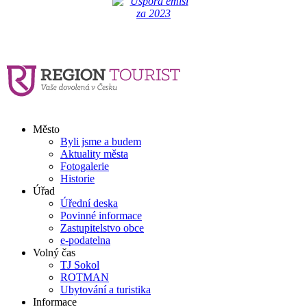
Město
Byli jsme a budem
Aktuality města
Fotogalerie
Historie
Úřad
Úřední deska
Povinné informace
Zastupitelstvo obce
e-podatelna
Volný čas
TJ Sokol
ROTMAN
Ubytování a turistika
Informace