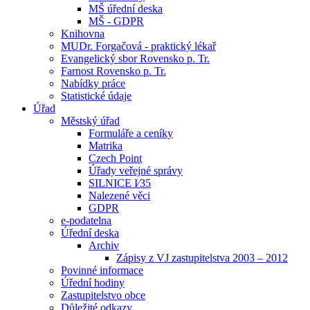
MŠ úřední deska
MŠ - GDPR
Knihovna
MUDr. Forgačová - praktický lékař
Evangelický sbor Rovensko p. Tr.
Farnost Rovensko p. Tr.
Nabídky práce
Statistické údaje
Úřad
Městský úřad
Formuláře a ceníky
Matrika
Czech Point
Úřady veřejné správy
SILNICE I⁄35
Nalezené věci
GDPR
e-podatelna
Úřední deska
Archiv
Zápisy z VJ zastupitelstva 2003 – 2012
Povinné informace
Úřední hodiny
Zastupitelstvo obce
Důležité odkazy