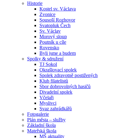
Historie
Kostel sv. Václava
Zvonice
Sousoší Rozhovor
Svatopluk Čech
Sv. Václav
Morový sloup
Poutník u cíle
Rovensko
Byli jsme a budem
Spolky & sdružení
TJ Sokol
Okrašlovací spolek
Spolek zdravotně postižených
Klub filatelistů
Sbor dobrovolných hasičů
Divadelní spolek
Včelaři
Myslivci
Svaz zahrádkářů
Fotogalerie
Plán města – služby
Základní škola
Mateřská škola
MŠ aktuality