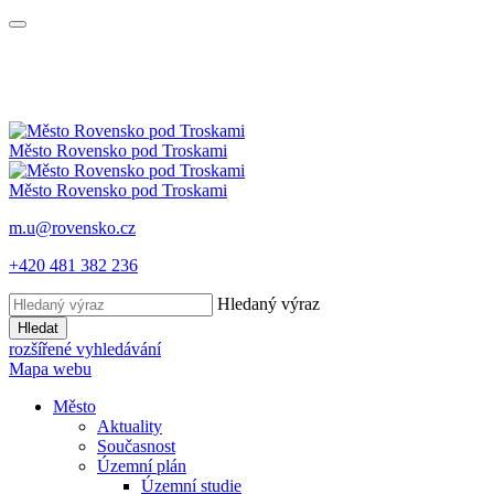
Město
Rovensko
pod Troskami
Město
Rovensko
pod Troskami
m.u@rovensko.cz
+420 481 382 236
Hledaný výraz
Hledat
rozšířené vyhledávání
Mapa webu
Město
Aktuality
Současnost
Územní plán
Územní studie