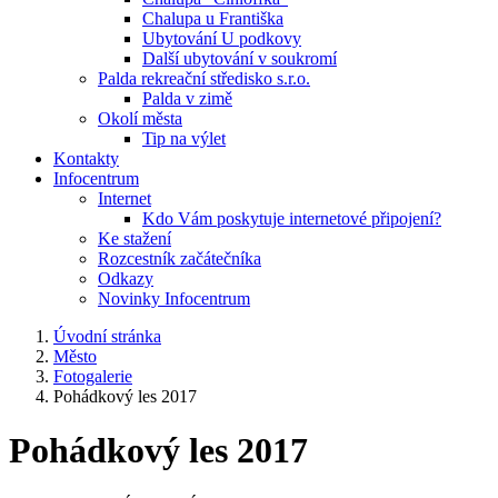
Chalupa u Františka
Ubytování U podkovy
Další ubytování v soukromí
Palda rekreační středisko s.r.o.
Palda v zimě
Okolí města
Tip na výlet
Kontakty
Infocentrum
Internet
Kdo Vám poskytuje internetové připojení?
Ke stažení
Rozcestník začátečníka
Odkazy
Novinky Infocentrum
Úvodní stránka
Město
Fotogalerie
Pohádkový les 2017
Pohádkový les 2017