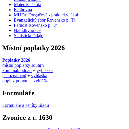
Mateřská škola
Knihovna
MUDr. Forgačová - praktický lékař
Evangelický sbor Rovensko p. Tr.
Farnost Rovensko p. Tr.
Nabídky práce
Statistické údaje
Místní poplatky 2026
Poplatky 2026
místní poplatky souhrn
komunál. odpad
+
vyhláška
psi oznámení
+
vyhláška
popl. z pobytu
+
vyhláška
Formuláře
Formuláře a ceníky úřadu
Zvonice z r. 1630