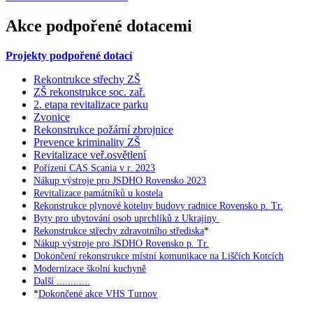
Akce podpořené dotacemi
Projekty podpořené dotací
Rekontrukce střechy ZŠ
ZŠ rekonstrukce soc. zař.
2. etapa revitalizace parku
Zvonice
Rekonstrukce požární zbrojnice
Prevence kriminality ZŠ
Revitalizace veř.osvětlení
Pořízení CAS Scania v r. 2023
Nákup výstroje pro JSDHO Rovensko 2023
Revitalizace památníků u kostela
Rekonstrukce plynové kotelny budovy radnice Rovensko p. Tr.
Byty pro ubytování osob uprchlíků z Ukrajiny
Rekonstrukce střechy zdravotního střediska
*
Nákup výstroje pro JSDHO Rovensko p. Tr.
Dokončení rekonstrukce místní komunikace na Liščích Kotcích
Modernizace školní kuchyně
Další ............
*
Dokončené akce VHS Turnov