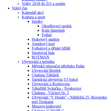
Volby 2018 do ZO a senátu
Volný čas
Kalendář akcí
Kultura a sport
Spolky
Okrašlovací spolek
Klub filatelistů
Fotbal
Hokejový stadion
Antukový kurt
Fotbalové a dětské hřiště
Sportovní hala
ROTMAN
Ubytování a turistika
Městské rekreační středisko Palda
Ubytování Brožek
Chalupa Tábůrek
Turistická ubytovna TJ Sokol
Ubytování u Rozhovoru
Tábořiště Svitačka - Troskovice
Chalupa - Václaví čp. 5
Ubytování "V Hradu" - Nábřežní 25, Rovensko
pod Troskami
Maxovo království
Chalupa "Cihloffka"