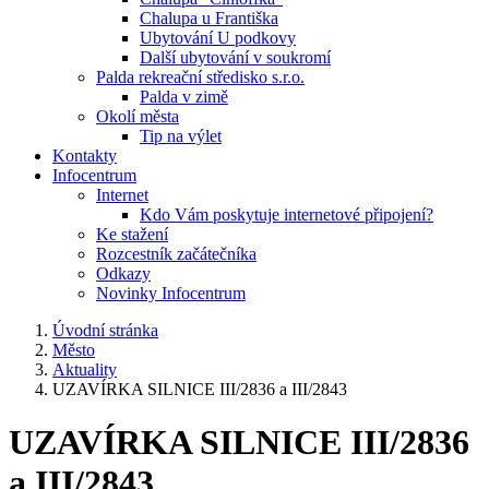
Chalupa u Františka
Ubytování U podkovy
Další ubytování v soukromí
Palda rekreační středisko s.r.o.
Palda v zimě
Okolí města
Tip na výlet
Kontakty
Infocentrum
Internet
Kdo Vám poskytuje internetové připojení?
Ke stažení
Rozcestník začátečníka
Odkazy
Novinky Infocentrum
Úvodní stránka
Město
Aktuality
UZAVÍRKA SILNICE III/2836 a III/2843
UZAVÍRKA SILNICE III/2836
a III/2843