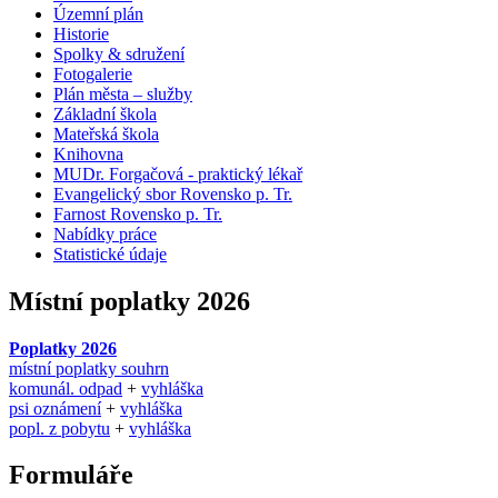
Územní plán
Historie
Spolky & sdružení
Fotogalerie
Plán města – služby
Základní škola
Mateřská škola
Knihovna
MUDr. Forgačová - praktický lékař
Evangelický sbor Rovensko p. Tr.
Farnost Rovensko p. Tr.
Nabídky práce
Statistické údaje
Místní poplatky 2026
Poplatky 2026
místní poplatky souhrn
komunál. odpad
+
vyhláška
psi oznámení
+
vyhláška
popl. z pobytu
+
vyhláška
Formuláře