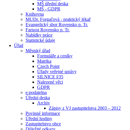
MŠ úřední deska
MŠ - GDPR
Knihovna
MUDr. Forgačová - praktický lékař
Evangelický sbor Rovensko p. Tr.
Farnost Rovensko p. Tr.
Nabídky práce
Statistické údaje
Úřad
Městský úřad
Formuláře a ceníky
Matrika
Czech Point
Úřady veřejné správy
SILNICE I⁄35
Nalezené věci
GDPR
e-podatelna
Úřední deska
Archiv
Zápisy z VJ zastupitelstva 2003 – 2012
Povinné informace
Úřední hodiny
Zastupitelstvo obce
Důležité odkazy