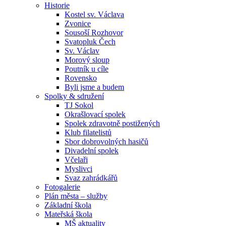
Historie
Kostel sv. Václava
Zvonice
Sousoší Rozhovor
Svatopluk Čech
Sv. Václav
Morový sloup
Poutník u cíle
Rovensko
Byli jsme a budem
Spolky & sdružení
TJ Sokol
Okrašlovací spolek
Spolek zdravotně postižených
Klub filatelistů
Sbor dobrovolných hasičů
Divadelní spolek
Včelaři
Myslivci
Svaz zahrádkářů
Fotogalerie
Plán města – služby
Základní škola
Mateřská škola
MŠ aktuality