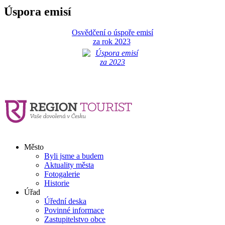
Úspora emisí
Osvědčení o úspoře emisí
za rok 2023
Město
Byli jsme a budem
Aktuality města
Fotogalerie
Historie
Úřad
Úřední deska
Povinné informace
Zastupitelstvo obce