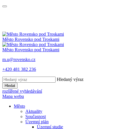
Město
Rovensko
pod Troskami
Město
Rovensko
pod Troskami
m.u@rovensko.cz
+420 481 382 236
Hledaný výraz
Hledat
rozšířené vyhledávání
Mapa webu
Město
Aktuality
Současnost
Územní plán
Územní studie